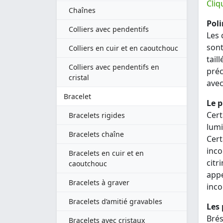
Cliq
Chaînes
Poli
Colliers avec pendentifs
Les 
sont
Colliers en cuir et en caoutchouc
tail
Colliers avec pendentifs en
préc
cristal
avec
Bracelet
Le p
Cert
Bracelets rigides
lumi
Bracelets chaîne
Cert
inco
Bracelets en cuir et en
citr
caoutchouc
appe
Bracelets à graver
inco
Bracelets d’amitié gravables
Les 
Brés
Bracelets avec cristaux