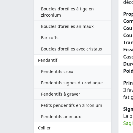
déco
Boucles d’oreilles à tige en
Prop
zirconium
Com
Boucles d’oreilles animaux
Coul
Coul
Ear cuffs
Tra
Boucles d’oreilles avec cristaux
Fissi
Cass
Pendantif
Dure
Poid
Pendentifs croix
Prin
Pendentifs signes du zodiaque
Il f
Pendentifs à graver
fati
Petits pendentifs en zirconium
Sign
La p
Pendentifs animaux
Sagi
Collier