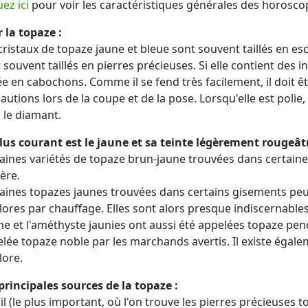
uez ici
pour voir les caractéristiques générales des horosco
r la topaze :
cristaux de topaze jaune et bleue sont souvent taillés en esc
 souvent taillés en pierres précieuses. Si elle contient des 
lée en cabochons. Comme il se fend très facilement, il doit
autions lors de la coupe et de la pose. Lorsqu'elle est polie
 le diamant.
lus courant est le jaune et sa teinte légèrement rougeâtr
aines variétés de topaze brun-jaune trouvées dans certaines
ère.
aines topazes jaunes trouvées dans certains gisements peu
lores par chauffage. Elles sont alors presque indiscernables
ine et l'améthyste jaunies ont aussi été appelées topaze pen
lée topaze noble par les marchands avertis. Il existe égal
lore.
principales sources de la topaze :
il (le plus important, où l'on trouve les pierres précieuses t