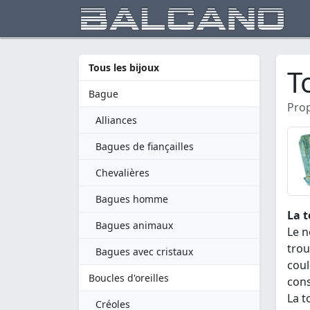
Tous les bijoux
T
Bague
Prop
Alliances
Bagues de fiançailles
Chevalières
Bagues homme
La t
Bagues animaux
Le n
trou
Bagues avec cristaux
coul
Boucles d'oreilles
cons
La t
Créoles