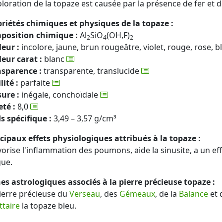
loration de la topaze est causée par la présence de fer et 
riétés chimiques et physiques de la topaze :
position chimique :
Al
SiO
(OH,F)
2
4
2
eur :
incolore, jaune, brun rougeâtre, violet, rouge, rose, ble
eur carat :
blanc
nsparence :
transparente, translucide
lité :
parfaite
ure :
inégale, conchoïdale
té :
8,0
s spécifique :
3,49 – 3,57 g/cm³
cipaux effets physiologiques attribués à la topaze :
avorise l'inflammation des poumons, aide la sinusite, a un ef
gue.
es astrologiques associés à la pierre précieuse topaze :
ierre précieuse du
Verseau
, des
Gémeaux
, de la
Balance
et
ttaire
la topaze bleu.