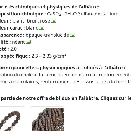
riétés chimiques et physiques de l'albâtre:
position chimique :
CaSO
- 2H
O Sulfate de calcium
4
2
eur :
blanc, brun, rose
eur carat :
blanc
nsparence :
opaque-translucide
lité :
néant
té :
2,0
s spécifique :
2,3 – 2,33 g/cm³
principaux effets physiologiques attribués à l'albâtre :
ration du chakra du cœur, guérison du cœur, renforcement
mes musculaires, renforcement des tissus, aide à la fertilité, 
partie de notre offre de bijoux en l'albâtre. Cliquez sur 