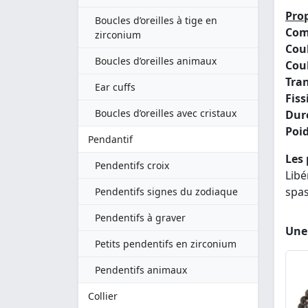
Prop
Boucles d’oreilles à tige en
Com
zirconium
Coul
Boucles d’oreilles animaux
Coul
Tra
Ear cuffs
Fissi
Boucles d’oreilles avec cristaux
Dure
Poid
Pendantif
Les 
Pendentifs croix
Libé
spas
Pendentifs signes du zodiaque
Pendentifs à graver
Une 
Petits pendentifs en zirconium
Pendentifs animaux
Collier