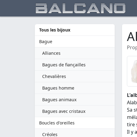
Tous les bijoux
A
Bague
Prop
Alliances
Bagues de fiançailles
Chevalières
Bagues homme
L'al
Bagues animaux
Alab
Sa s
Bagues avec cristaux
méla
Boucles d'oreilles
tire
Il y
Créoles