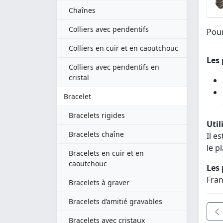
Chaînes
Colliers avec pendentifs
Pour
Colliers en cuir et en caoutchouc
Les 
Colliers avec pendentifs en
cristal
Bracelet
Bracelets rigides
Util
Bracelets chaîne
Il e
le p
Bracelets en cuir et en
caoutchouc
Les 
Fran
Bracelets à graver
Bracelets d’amitié gravables
Bracelets avec cristaux