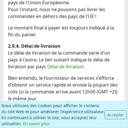
pays de l'Union Européenne.
Pour l'instant, nous ne pouvons pas livrer les
commandes en dehors des pays de l'UE !
Le montant final à payer est toujours indiqué à la
fin du panier.
2.9.4. Délai de livraison
Le délai de livraison de la commande varie d'un
pays à l'autre. Le lien suivant indique le délai de
livraison par pays
Délai de livraison
Bien entendu, le fournisseur de services s'efforce
d'obtenir un service rapide et envoie la plupart des
colis (si la commande arrive avant 12h00 (GMT +2))
le même jour.
Nous utilisons des cookies pour afficher le contenu
Le Prestataire informe au préalable le Client de la
du site Web et pour améliorer l'expérience utilisateur.
Accepter
date prévue de livraison du Produit, cependant, les
En continuant à utiliser le site, vous acceptez leur
avis et annonces relatifs à la livraison des Produits -
utilisation.
En savoir plus