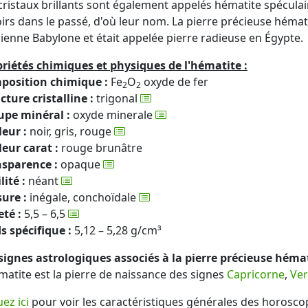
cristaux brillants sont également appelés hématite spéculai
irs dans le passé, d'où leur nom. La pierre précieuse héma
cienne Babylone et était appelée pierre radieuse en Égypte.
riétés chimiques et physiques de l'hématite :
position chimique :
Fe
O
oxyde de fer
2
2
cture cristalline :
trigonal
upe minéral :
oxyde minerale
eur :
noir, gris, rouge
eur carat :
rouge brunâtre
nsparence :
opaque
lité :
néant
ure :
inégale, conchoïdale
té :
5,5 – 6,5
s spécifique :
5,12 – 5,28 g/cm³
signes astrologiques associés à la pierre précieuse hémat
matite est la pierre de naissance des signes
Capricorne
,
Ve
uez ici
pour voir les caractéristiques générales des horosco