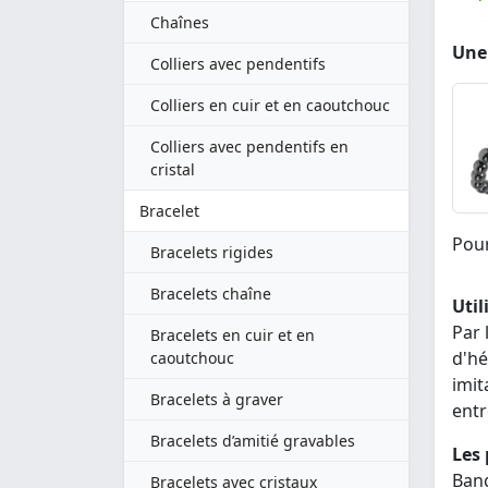
Chaînes
Une 
Colliers avec pendentifs
Colliers en cuir et en caoutchouc
Colliers avec pendentifs en
cristal
Bracelet
Pour
Bracelets rigides
Bracelets chaîne
Util
Par 
Bracelets en cuir et en
d'hé
caoutchouc
imit
Bracelets à graver
entr
Bracelets d’amitié gravables
Les 
Bang
Bracelets avec cristaux