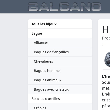
Tous les bijoux
H
Bague
Prop
Alliances
Bagues de fiançailles
Chevalières
Bagues homme
L'hé
Bagues animaux
Sous
méta
Bagues avec cristaux
L'hé
Boucles d'oreilles
cris
péta
Créoles