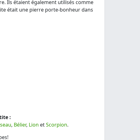
re. Ils étaient également utilisés comme
tite était une pierre porte-bonheur dans
ite :
rseau
,
Bélier
,
Lion
et
Scorpion
.
pes!