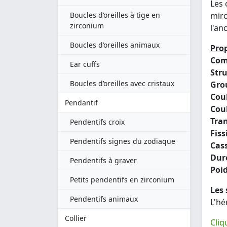
Les 
Boucles d’oreilles à tige en
miro
zirconium
l'an
Boucles d’oreilles animaux
Prop
Com
Ear cuffs
Stru
Boucles d’oreilles avec cristaux
Gro
Coul
Pendantif
Coul
Tra
Pendentifs croix
Fissi
Pendentifs signes du zodiaque
Cass
Dure
Pendentifs à graver
Poid
Petits pendentifs en zirconium
Les 
Pendentifs animaux
L'hé
Collier
Cliq