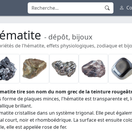
Co
ématite
- dépôt, bijoux
riétés de l'hématite, effets physiologiques, zodiaque et bij
matite tire son nom du nom grec de la teinture rougeâtre 
 forme de plaques minces, l'hématite est transparente et, lor
llique brillant.
matite cristallise dans un système trigonal. Elle peut égal
tal court, noir et rhomboédrique. La surface est ensuite colo
le, elle est appelée rose de fer.