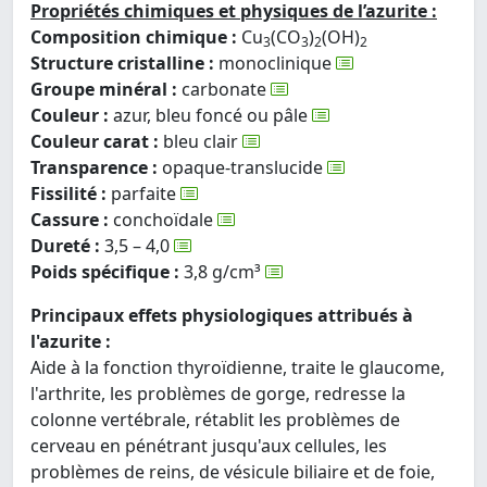
Propriétés chimiques et physiques de l’azurite :
Composition chimique :
Cu
(CO
)
(OH)
3
3
2
2
Structure cristalline :
monoclinique
Groupe minéral :
carbonate
Couleur :
azur, bleu foncé ou pâle
Couleur carat :
bleu clair
Transparence :
opaque-translucide
Fissilité :
parfaite
Cassure :
conchoïdale
Dureté :
3,5 – 4,0
Poids spécifique :
3,8 g/cm³
Principaux effets physiologiques attribués à
l'azurite :
Aide à la fonction thyroïdienne, traite le glaucome,
l'arthrite, les problèmes de gorge, redresse la
colonne vertébrale, rétablit les problèmes de
cerveau en pénétrant jusqu'aux cellules, les
problèmes de reins, de vésicule biliaire et de foie,