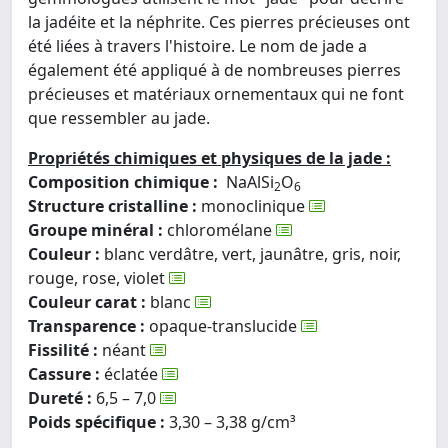
la jadéite et la néphrite. Ces pierres précieuses ont
été liées à travers l'histoire. Le nom de jade a
également été appliqué à de nombreuses pierres
précieuses et matériaux ornementaux qui ne font
que ressembler au jade.
Propriétés chimiques et physiques de la jade :
Composition chimique :
NaAlSi
O
2
6
Structure cristalline :
monoclinique
Groupe minéral :
chloromélane
Couleur :
blanc verdâtre, vert, jaunâtre, gris, noir,
rouge, rose, violet
Couleur carat :
blanc
Transparence :
opaque-translucide
Fissilité :
néant
Cassure :
éclatée
Dureté :
6,5 – 7,0
Poids spécifique :
3,30 – 3,38 g/cm³