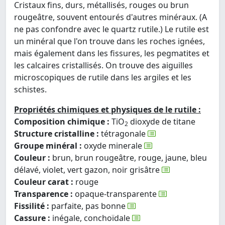
Cristaux fins, durs, métallisés, rouges ou brun
rougeâtre, souvent entourés d'autres minéraux. (A
ne pas confondre avec le quartz rutile.) Le rutile est
un minéral que l'on trouve dans les roches ignées,
mais également dans les fissures, les pegmatites et
les calcaires cristallisés. On trouve des aiguilles
microscopiques de rutile dans les argiles et les
schistes.
Propriétés chimiques et physiques de le rutile :
Composition chimique :
TiO
dioxyde de titane
2
Structure cristalline :
tétragonale
Groupe minéral :
oxyde minerale
Couleur :
brun, brun rougeâtre, rouge, jaune, bleu
délavé, violet, vert gazon, noir grisâtre
Couleur carat :
rouge
Transparence :
opaque-transparente
Fissilité :
parfaite, pas bonne
Cassure :
inégale, conchoïdale