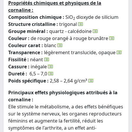
Propriétés chimiques et physiques de la
cornaline :
Composition chimique :
SiO
dioxyde de silicium
2
Structure cristalline :
trigonal
Groupe minéral :
quartz - calcédoine
Couleur :
de rouge orangé à rouge brunâtre
Couleur carat :
blanc
Transparence :
légèrement translucide, opaque
Fissilité :
néant
Cassure :
inégale
Dureté :
6,5 – 7,0
Poids spécifique :
2,58 – 2,64 g/cm³
Principaux effets physiologiques attribués à la
cornaline :
Elle stimule le métabolisme, a des effets bénéfiques
sur le système nerveux, les organes reproducteurs
féminins et augmente la fertilité, réduit les
symptômes de l'arthrite, a un effet anti-