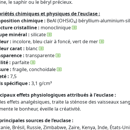
ne, le saphir ou le béryl précieux.
riétés chimiques et physiques de l'euclase :
position chimique :
BeAl (OHSiO
) béryllium-aluminium-sil
4
cture cristalline :
monoclinique
upe minéral :
silicate
eur :
incolore, bleu clair à foncé, vert de mer
eur carat :
blanc
nsparence :
transparente
lité :
parfaite
ure :
fragile, conchoïdale
té :
7,5
s spécifique :
3,1 g/cm³
cipaux effets physiologiques attribués à l'euclase :
 des effets analgésiques, traite la sténose des vaisseaux san
ente le bonheur, éveille la créativité.
principales sources de l’euclase :
anie, Brésil, Russie, Zimbabwe, Zaïre, Kenya, Inde, États-Uni