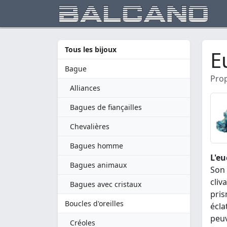
Tous les bijoux
E
Bague
Prop
Alliances
Bagues de fiançailles
Chevalières
Bagues homme
L'eu
Bagues animaux
Son 
cliv
Bagues avec cristaux
pris
Boucles d'oreilles
écla
peuv
Créoles