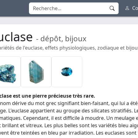
Co
uclase
- dépôt, bijoux
riétés de l'euclase, effets physiologiques, zodiaque et bijoux
clase est une pierre précieuse très rare.
nom dérive du mot grec signifiant bien-faisant, qui lui a ét
age. L'euclase appartient au groupe des silicates stratifiés. L
matiques. Cependant, il est difficile à moudre. Un meulage en
t brillant et vitreux. Les plus belles sont les variétés bleu a
ent être teintées en bleu par irradiation. Les euclases sont