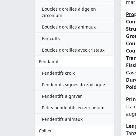
mari
Boucles d’oreilles à tige en
Prop
zirconium
Com
Boucles d’oreilles animaux
Stru
Gro
Ear cuffs
Coul
Boucles d’oreilles avec cristaux
Coul
Tra
Pendantif
Fissi
Cass
Pendentifs croix
Dure
Pendentifs signes du zodiaque
Poid
Pendentifs à graver
Prin
Il a
Petits pendentifs en zirconium
augm
Pendentifs animaux
Les 
Collier
Tanz