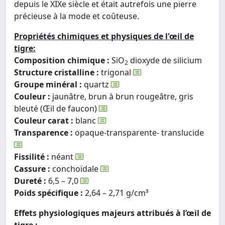
depuis le XIXe siècle et était autrefois une pierre
précieuse à la mode et coûteuse.
Propriétés chimiques et physiques de l'œil de
tigre:
Composition chimique :
SiO
dioxyde de silicium
2
Structure cristalline :
trigonal
Groupe minéral :
quartz
Couleur :
jaunâtre, brun à brun rougeâtre, gris
bleuté (Œil de faucon)
Couleur carat :
blanc
Transparence :
opaque-transparente- translucide
Fissilité :
néant
Cassure :
conchoïdale
Dureté :
6,5 – 7,0
Poids spécifique :
2,64 – 2,71 g/cm³
Effets physiologiques majeurs attribués à l’œil de