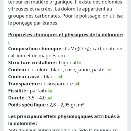
teneur en matière organique. Il existe des dolomies
vitreuses et nacrées. La dolomite appartient au
groupe des carbonates. Pour le polissage, on utilise
le ponçage par étapes.
Propriétés chimiques et physiques de la dolomite
:
Composition chimique :
CaMg(CO
)
carbonate de
3
2
calcium et de magnésium
Structure cristalline :
trigonal
Couleur :
incolore, blanc, rose, jaune, pastel
Couleur carat :
blanc
Transparence :
transparente
Fissilité :
parfaite
Dureté :
3,5 – 4,0
Poids spécifique :
2,8 – 2,95 g/cm³
Les principaux effets physiologiques attribués à
la dolomite :
Anti-douleur, antispasmodique, aide la muqueuse