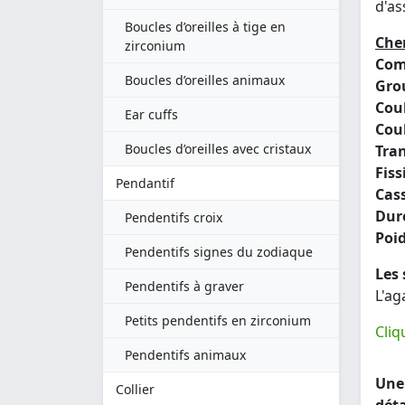
d'as
Boucles d’oreilles à tige en
Chem
zirconium
Com
Boucles d’oreilles animaux
Gro
Coul
Ear cuffs
Coul
Boucles d’oreilles avec cristaux
Tra
Fissi
Pendantif
Cass
Dure
Pendentifs croix
Poid
Pendentifs signes du zodiaque
Les 
Pendentifs à graver
L'ag
Petits pendentifs en zirconium
Cliq
Pendentifs animaux
Une 
Collier