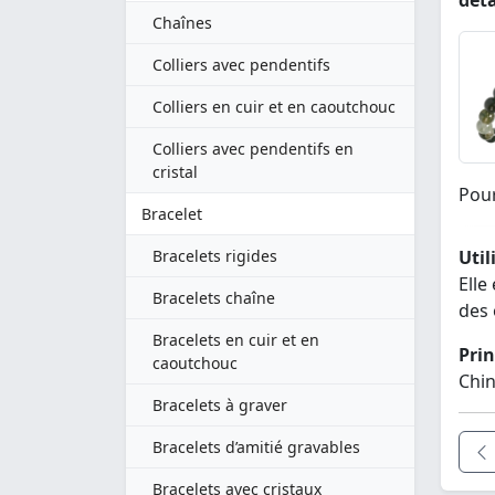
déta
Chaînes
Colliers avec pendentifs
Colliers en cuir et en caoutchouc
Colliers avec pendentifs en
cristal
Pour
Bracelet
Util
Bracelets rigides
Elle
Bracelets chaîne
des 
Bracelets en cuir et en
Prin
caoutchouc
Chin
Bracelets à graver
Bracelets d’amitié gravables
Bracelets avec cristaux