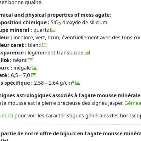
sez bonne qualité.
ical and physical properties of moss agate:
position chimique :
SiO
dioxyde de silicium
2
upe minéral :
quartz
eur :
incolore, vert, brun, éventuellement avec des tons r
eur carat :
blanc
nsparence :
légèrement translucide
lité :
néant
ure :
inégale
té :
6,5 – 7,0
s spécifique :
2,58 – 2,64 g/cm³
signes astrologiques associés à l'agate mousse minérale 
ate mousse est la pierre précieuse des signes Jasper
Gémea
uez ici
pour voir les caractéristiques générales des horosco
partie de notre offre de bijoux en l'agate mousse minéra