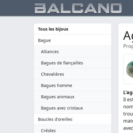
Tous les bijoux
A
Bague
Prop
Alliances
Bagues de fiançailles
Chevalières
Bagues homme
L'ag
Bagues animaux
Il e
nom 
Bagues avec cristaux
trou
Boucles d'oreilles
maté
avec
Créoles