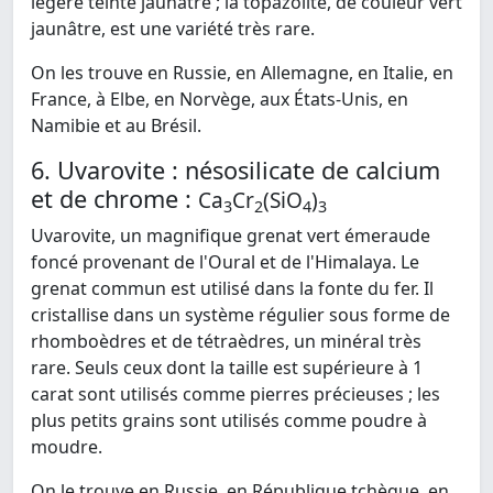
légère teinte jaunâtre ; la topazolite, de couleur vert
jaunâtre, est une variété très rare.
On les trouve en Russie, en Allemagne, en Italie, en
France, à Elbe, en Norvège, aux États-Unis, en
Namibie et au Brésil.
6. Uvarovite : nésosilicate de calcium
et de chrome :
Ca
Cr
(SiO
)
3
2
4
3
Uvarovite, un magnifique grenat vert émeraude
foncé provenant de l'Oural et de l'Himalaya. Le
grenat commun est utilisé dans la fonte du fer. Il
cristallise dans un système régulier sous forme de
rhomboèdres et de tétraèdres, un minéral très
rare. Seuls ceux dont la taille est supérieure à 1
carat sont utilisés comme pierres précieuses ; les
plus petits grains sont utilisés comme poudre à
moudre.
On le trouve en Russie, en République tchèque, en