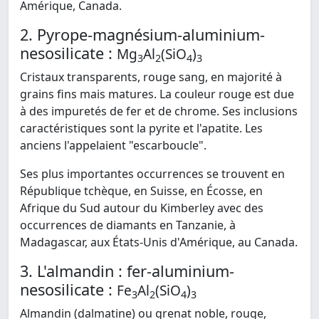
Amérique, Canada.
2. Pyrope-magnésium-aluminium-
nesosilicate :
Mg
Al
(SiO
)
3
2
4
3
Cristaux transparents, rouge sang, en majorité à
grains fins mais matures. La couleur rouge est due
à des impuretés de fer et de chrome. Ses inclusions
caractéristiques sont la pyrite et l'apatite. Les
anciens l'appelaient "escarboucle".
Ses plus importantes occurrences se trouvent en
République tchèque, en Suisse, en Écosse, en
Afrique du Sud autour du Kimberley avec des
occurrences de diamants en Tanzanie, à
Madagascar, aux États-Unis d'Amérique, au Canada.
3. L'almandin : fer-aluminium-
nesosilicate :
Fe
Al
(SiO
)
3
2
4
3
Almandin (dalmatine) ou grenat noble, rouge,