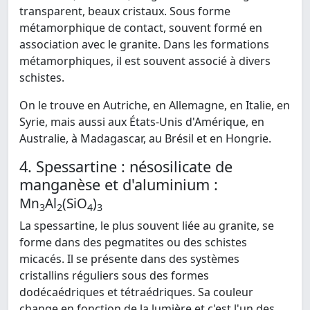
transparent, beaux cristaux. Sous forme
métamorphique de contact, souvent formé en
association avec le granite. Dans les formations
métamorphiques, il est souvent associé à divers
schistes.
On le trouve en Autriche, en Allemagne, en Italie, en
Syrie, mais aussi aux États-Unis d'Amérique, en
Australie, à Madagascar, au Brésil et en Hongrie.
4. Spessartine : nésosilicate de
manganèse et d'aluminium :
Mn
Al
(SiO
)
3
2
4
3
La spessartine, le plus souvent liée au granite, se
forme dans des pegmatites ou des schistes
micacés. Il se présente dans des systèmes
cristallins réguliers sous des formes
dodécaédriques et tétraédriques. Sa couleur
change en fonction de la lumière et c'est l'un des