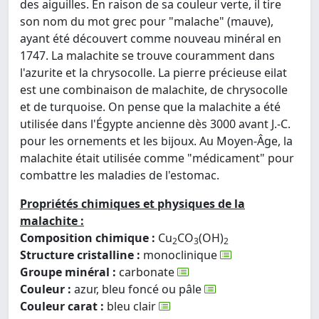
des aiguilles. En raison de sa couleur verte, il tire
son nom du mot grec pour "malache" (mauve),
ayant été découvert comme nouveau minéral en
1747. La malachite se trouve couramment dans
l'azurite et la chrysocolle. La pierre précieuse eilat
est une combinaison de malachite, de chrysocolle
et de turquoise. On pense que la malachite a été
utilisée dans l'Égypte ancienne dès 3000 avant J.-C.
pour les ornements et les bijoux. Au Moyen-Âge, la
malachite était utilisée comme "médicament" pour
combattre les maladies de l'estomac.
Propriétés chimiques et physiques de la
malachite :
Composition chimique :
Cu
CO
(OH)
2
3
2
Structure cristalline :
monoclinique
Groupe minéral :
carbonate
Couleur :
azur, bleu foncé ou pâle
Couleur carat :
bleu clair