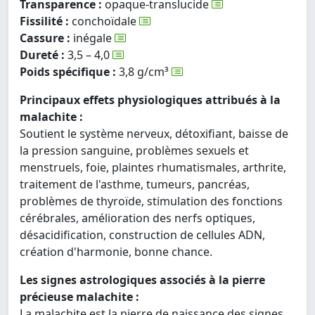
Transparence :
opaque-translucide
Fissilité :
conchoïdale
Cassure :
inégale
Dureté :
3,5 – 4,0
Poids spécifique :
3,8 g/cm³
Principaux effets physiologiques attribués à la
malachite :
Soutient le système nerveux, détoxifiant, baisse de
la pression sanguine, problèmes sexuels et
menstruels, foie, plaintes rhumatismales, arthrite,
traitement de l'asthme, tumeurs, pancréas,
problèmes de thyroïde, stimulation des fonctions
cérébrales, amélioration des nerfs optiques,
désacidification, construction de cellules ADN,
création d'harmonie, bonne chance.
Les signes astrologiques associés à la pierre
précieuse malachite :
La malachite est la pierre de naissance des signes