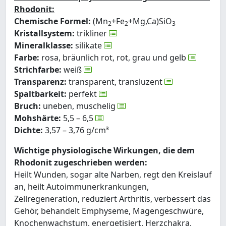
Rhodonit:
Chemische Formel:
(Mn
+Fe
+Mg,Ca)SiO
2
2
3
Kristallsystem:
trikliner
Mineralklasse:
silikate
Farbe:
rosa, bräunlich rot, rot, grau und gelb
Strichfarbe:
weiß
Transparenz:
transparent, transluzent
Spaltbarkeit:
perfekt
Bruch:
uneben, muschelig
Mohshärte:
5,5 – 6,5
Dichte:
3,57 – 3,76 g/cm³
Wichtige physiologische Wirkungen, die dem
Rhodonit zugeschrieben werden:
Heilt Wunden, sogar alte Narben, regt den Kreislauf
an, heilt Autoimmunerkrankungen,
Zellregeneration, reduziert Arthritis, verbessert das
Gehör, behandelt Emphyseme, Magengeschwüre,
Knochenwachstum, energetisiert, Herzchakra,