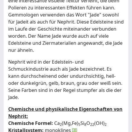
eine interessante visuelle Textur verleiht, die beim
Polieren zu interessanten Effekten führen kann.
Gemmologen verwenden das Wort "Jade" sowohl
für Jadeit als auch für Nephrit. Diese Edelsteine sind
im Laufe der Geschichte miteinander verbunden
worden. Der Name Jade wurde auch auf viele
Edelsteine und Ziermaterialien angewandt, die Jade
nur ähneln.
Nephrit wird in der Edelstein- und
Schmuckindustrie auch als Jade bezeichnet. Es
kann durchscheinend oder undurchsichtig, hell-
oder dunkelgrün, gelb, braun, grau oder weiß sein.
Seine Farben sind in der Regel stumpfer als die der
Jade.
Chemische und physikalische Eigenschaften von
Nephrit:
Chemische Formel:
Ca
(Mg,Fe)
Si
O
(OH)
2
5
8
22
2
Kristallsystem:
monoklines