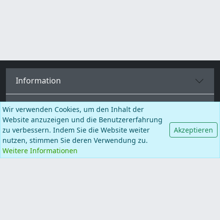
Information
Kategorien
Wir verwenden Cookies, um den Inhalt der
Website anzuzeigen und die Benutzererfahrung
zu verbessern. Indem Sie die Website weiter
Akzeptieren
Mehr Seiten
nutzen, stimmen Sie deren Verwendung zu.
Weitere Informationen
Deutsch
Facebook
Instagram
TikTok
© BALCANO