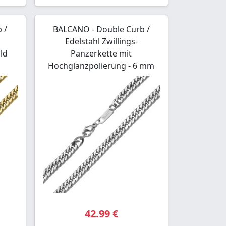
 /
BALCANO - Double Curb /
Edelstahl Zwillings-
ld
Panzerkette mit
Hochglanzpolierung - 6 mm
42.99 €