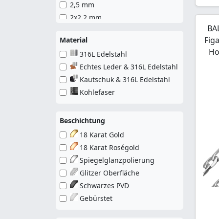
2,5 mm
Seilkette
2x2,2 mm
Serpentine Kette
BAL
3 mm
Verdrehte Serpentine Kette
Fig
Material
3x1,2 mm
Venezianer Kette
Ho
316L Edelstahl
4 mm
Venezianer Kette Rund
Echtes Leder & 316L Edelstahl
5 mm
Prince of Wales Kette
Kautschuk & 316L Edelstahl
6 mm
Kohlefaser
7 mm
8 mm
Beschichtung
18 Karat Gold
18 Karat Roségold
Spiegelglanzpolierung
Glitzer Oberfläche
Schwarzes PVD
Gebürstet