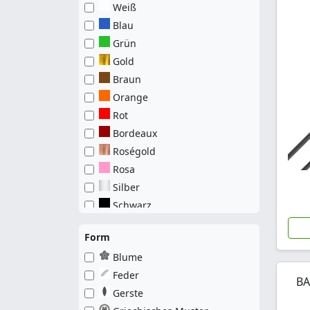
Weiß
Blau
Grün
Gold
Braun
Orange
Rot
Bordeaux
Roségold
Rosa
Silber
Schwarz
Form
Blume
Feder
BA
Gerste