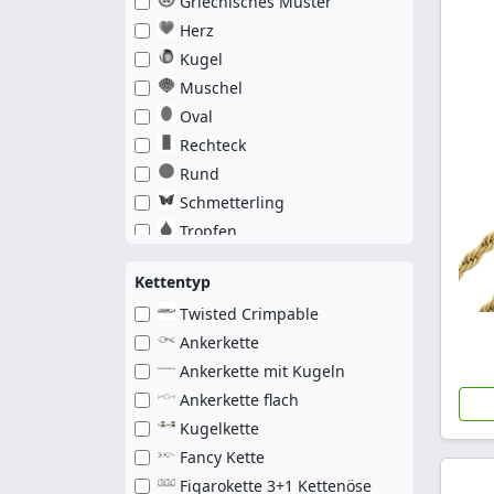
Griechisches Muster
Herz
Kugel
Muschel
Oval
Rechteck
Rund
Schmetterling
Tropfen
Kettentyp
Twisted Crimpable
Ankerkette
Ankerkette mit Kugeln
Ankerkette flach
Kugelkette
Fancy Kette
Figarokette 3+1 Kettenöse