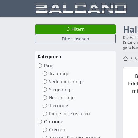
Hal
Filtern
Die Hals
Filter löschen
Kriterie
ganz lös
Kategorien
S
Ring
Trauringe
B
Verlobungsringe
Ede
Siegelringe
mi
Herrenringe
Tierringe
Ringe mit Kristallen
Ohrringe
Creolen
Zirkonia Steckerohrringe