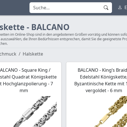
E
skette - BALCANO
ketten im Online-Shop sind in den angebotenen Größen vorrätig und können sofort
n auszuwählen, die Ihren Bedürfnissen entsprechen, damit Sie die geeignetste Pro
chen.
chmuck
Halskette
ALCANO - Square King /
BALCANO - King’s Braid
lstahl Quadrat Königskette
Edelstahl Königskette
t Hochglanzpolierung - 7
Byzantinische Kette mit 
mm
vergoldet - 6 mm