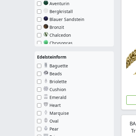
Aventurin
Pfeil
Bergkristall
Pyramide
Blauer Sandstein
Quadratisch
Bronzit
Rechteck
Chalcedon
Rund
Chrysopras
Schädel
Citrin
Schild
Edelsteinform
Druzy
Schildkröte
Baguette
Echte Perle
Schlange
Beads
Falkenauge
Schlüssel
Briolette
Fluorit
Schmetterling
Cushion
Fossil
Schneeflocke
Emerald
Glas
Seestern
Heart
Granate
Sonne
Marquise
Hämatit
Stern
Oval
Heliotrop
BA
Steuerrad
Pear
Howlit
Tr
Teddybär