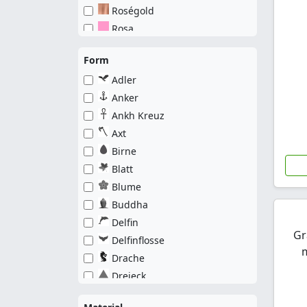
Roségold
Rosa
Silber
Form
Grau
Adler
Schwarz
Anker
Ankh Kreuz
Axt
Birne
Blatt
Blume
Buddha
Delfin
Gr
Delfinflosse
Drache
Dreieck
Eidechse