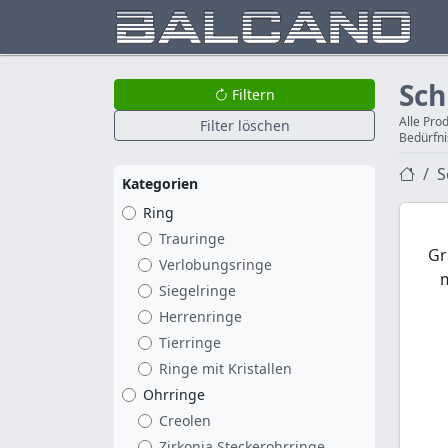
Sc
Filtern
Alle Pro
Filter löschen
Bedürfni
S
Kategorien
Ring
Trauringe
Gr
Verlobungsringe
Siegelringe
Herrenringe
Tierringe
Ringe mit Kristallen
Ohrringe
Creolen
Zirkonia Steckerohrringe