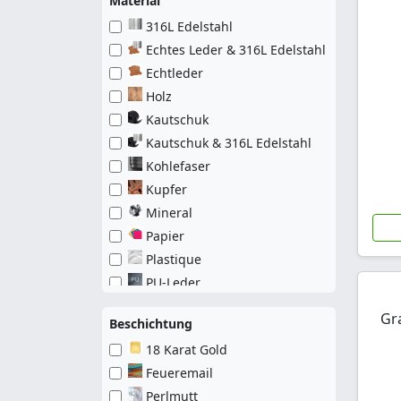
Material
Elefant
316L Edelstahl
Engelsflügel
Echtes Leder & 316L Edelstahl
Erkennungsmarke
Echtleder
Eule
Holz
Feder
Kautschuk
Fisch
Kautschuk & 316L Edelstahl
Frucht
Kohlefaser
Gerste
Kupfer
Griechisches Muster
Mineral
Hai
Papier
Helm
Plastique
Herz
PU-Leder
Horoskop
Textil
Hund
Gr
Beschichtung
Juwel
18 Karat Gold
Kätzchen
Feueremail
Keltisches Kreuz
Perlmutt