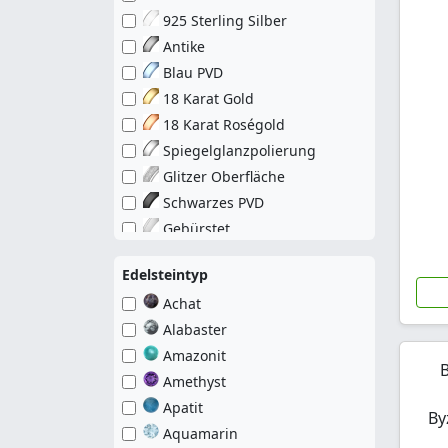
Klee
925 Sterling Silber
Klinge
Antike
Kompass
Blau PVD
Konstellation
18 Karat Gold
Kreuz
18 Karat Roségold
Krone
Spiegelglanzpolierung
Kugel
Glitzer Oberfläche
Lebensbaum
Schwarzes PVD
Lilie
Gebürstet
LOVE
Bronze PVD
Löwe
Edelsteintyp
Marienkäfer
Achat
Muschel
Alabaster
Nautischer Schmuckstil
Amazonit
Nonfiguratív
B
Amethyst
Oval
Apatit
By
Patrone
Aquamarin
Pentagramm