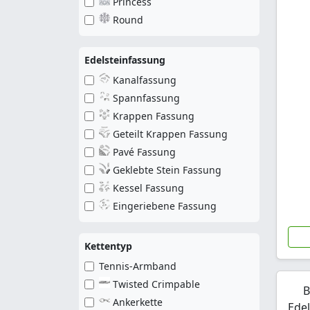
Princess
Iolith
Teufel
Round
Jade
Tier
Jaspis
Tiger
Koralle
Edelsteinfassung
Tropfen
Kristall
Kanalfassung
Unendlichkeit
Kunzite
Spannfassung
Vogel
Kyanit
Krappen Fassung
Vorhängeschloss
Labradorit
Geteilt Krappen Fassung
Wolf
Lapislazuli
Pavé Fassung
Würfel
Lavastein
Geklebte Stein Fassung
Zylinder
Magnesit
Kessel Fassung
Magnetit
Eingeriebene Fassung
Malachit
Mondstein
Kettentyp
Moosachat
Tennis-Armband
Morganit
Twisted Crimpable
B
Muschelperle
Ankerkette
Ede
Obsidian