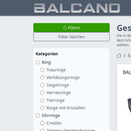
Ges
Filtern
Die in d
Filter löschen
dem Schm
wählen.
Kategorien
S
Ring
Trauringe
BAL
Verlobungsringe
Siegelringe
Herrenringe
Tierringe
Ringe mit Kristallen
Ohrringe
Creolen
Zirkonia Steckerohrringe