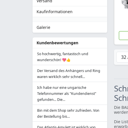
Versand
Armreifen
Kettenarmbänder
Kaufinformationen
Leder- und Kautschuk-
Armbänder
Galerie
Gravierbare Armbänder
Gravierbare
Freundschaftsarmbänder
Kundenbewertungen
Armbänder mit Kristallen
So hochwertig, fantastisch und
Edelstein Armband
wunderschön! 💖👍
Fußkettchen
Zehenring
Der Versand des Anhängers und Ring
waren wirklich sehr schnell…
Charm und Spacer
Geschenkartikel
Sch
Ich habe nur eine ungarische
Geschenkbox
Telefonnummer als "Kundendienst"
Sc
gefunden... Die…
Zubehör
Die BA
Bin mit dem Shop sehr zufrieden. Von
Gravur
werden
der Bestellung bis…
Kollektionen
Die Li
erworb
Sonderangebot
Das Atlantis-Amulett ist wirklich von