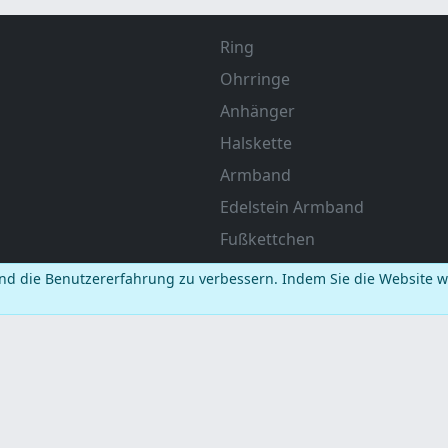
Ring
Ohrringe
Anhänger
Halskette
Armband
Edelstein Armband
Fußkettchen
Zehenring
nd die Benutzererfahrung zu verbessern. Indem Sie die Website 
Charm und Spacer
Geschenkartikel
Geschenkbox
Zubehör