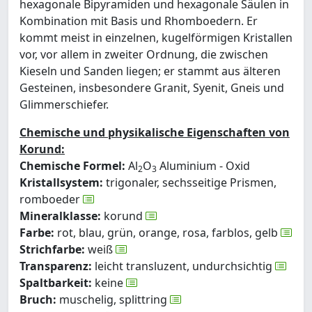
hexagonale Bipyramiden und hexagonale Säulen in
Kombination mit Basis und Rhomboedern. Er
kommt meist in einzelnen, kugelförmigen Kristallen
vor, vor allem in zweiter Ordnung, die zwischen
Kieseln und Sanden liegen; er stammt aus älteren
Gesteinen, insbesondere Granit, Syenit, Gneis und
Glimmerschiefer.
Chemische und physikalische Eigenschaften von
Korund:
Chemische Formel:
Al
O
Aluminium - Oxid
2
3
Kristallsystem:
trigonaler, sechsseitige Prismen,
romboeder
Mineralklasse:
korund
Farbe:
rot, blau, grün, orange, rosa, farblos, gelb
Strichfarbe:
weiß
Transparenz:
leicht transluzent, undurchsichtig
Spaltbarkeit:
keine
Bruch:
muschelig, splittring