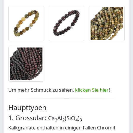
Um mehr Schmuck zu sehen,
klicken Sie hier
!
Haupttypen
1. Grossular:
Ca
Al
(SiO
)
3
2
4
3
Kalkgranate enthalten in einigen Fällen Chromit