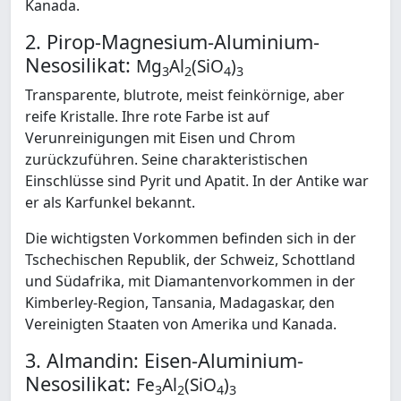
Kanada.
2. Pirop-Magnesium-Aluminium-
Nesosilikat:
Mg
Al
(SiO
)
3
2
4
3
Transparente, blutrote, meist feinkörnige, aber
reife Kristalle. Ihre rote Farbe ist auf
Verunreinigungen mit Eisen und Chrom
zurückzuführen. Seine charakteristischen
Einschlüsse sind Pyrit und Apatit. In der Antike war
er als Karfunkel bekannt.
Die wichtigsten Vorkommen befinden sich in der
Tschechischen Republik, der Schweiz, Schottland
und Südafrika, mit Diamantenvorkommen in der
Kimberley-Region, Tansania, Madagaskar, den
Vereinigten Staaten von Amerika und Kanada.
3. Almandin: Eisen-Aluminium-
Nesosilikat:
Fe
Al
(SiO
)
3
2
4
3