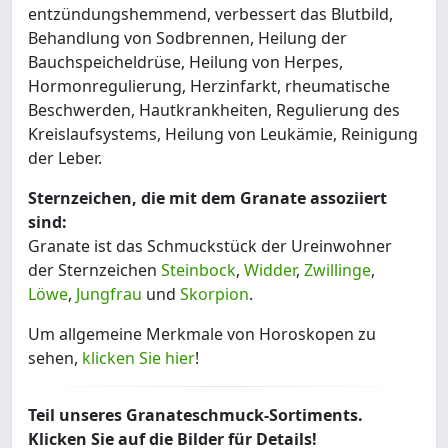
entzündungshemmend, verbessert das Blutbild,
Behandlung von Sodbrennen, Heilung der
Bauchspeicheldrüse, Heilung von Herpes,
Hormonregulierung, Herzinfarkt, rheumatische
Beschwerden, Hautkrankheiten, Regulierung des
Kreislaufsystems, Heilung von Leukämie, Reinigung
der Leber.
Sternzeichen, die mit dem Granate assoziiert
sind:
Granate ist das Schmuckstück der Ureinwohner
der Sternzeichen
Steinbock
,
Widder
,
Zwillinge
,
Löwe
,
Jungfrau
und
Skorpion
.
Um allgemeine Merkmale von Horoskopen zu
sehen,
klicken Sie hier
!
Teil unseres Granateschmuck-Sortiments.
Klicken Sie auf die Bilder für Details!