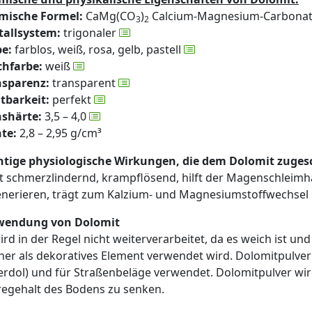
mische Formel:
CaMg(CO
)
Calcium-Magnesium-Carbona
3
2
tallsystem:
trigonaler
be:
farblos, weiß, rosa, gelb, pastell
chfarbe:
weiß
nsparenz:
transparent
tbarkeit:
perfekt
shärte:
3,5 – 4,0
te:
2,8 – 2,95 g/cm³
htige physiologische Wirkungen, die dem Dolomit zuges
st schmerzlindernd, krampflösend, hilft der Magenschleimha
nerieren, trägt zum Kalzium- und Magnesiumstoffwechsel 
wendung von Dolomit
ird in der Regel nicht weiterverarbeitet, da es weich ist un
her als dekoratives Element verwendet wird. Dolomitpulve
rdol) und für Straßenbeläge verwendet. Dolomitpulver w
egehalt des Bodens zu senken.