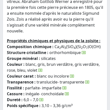
vitreux. Abraham Gottlob Werner a enregistré pour
la première fois cette pierre précieuse en 1805, qu'il
a ensuite nommée d'après le naturaliste Sigmund
Zois. Zois a réalisé après avoir eu la pierre qu'il
s'agissait d'une variété minérale complètement
nouvelle.
Propriétés chimiques et physiques de la zoïsite :
Composition chimique :
Ca
Al
(SiO
)(Si
O
)O(OH)
2
3
4
2
7
Structure cristalline :
orthorhombique
Groupe minéral :
silicates
Couleur :
blanc, gris, brun verdâtre, gris verdâtre,
rose, bleu, violet
Couleur carat :
blanc ou incolore
Transparence :
translucide- transparente
Fissilité :
parfaite- imparfaite
Cassure :
inégale- conchoïdale
Dureté :
6,0 – 7,0
Poids spécifique :
3,10 – 3,36 g/cm³