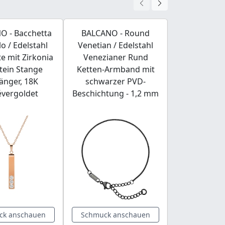
O - Bacchetta
BALCANO - Round
BALCANO - 
lo / Edelstahl
Venetian / Edelstahl
Edelstah
e mit Zirkonia
Venezianer Rund
Anhänge
tein Stange
Ketten-Armband mit
durchbro
änger, 18K
schwarzer PVD-
Muster mit
évergoldet
Beschichtung - 1,2 mm
Beschic
ck anschauen
Schmuck anschauen
Schmuck a