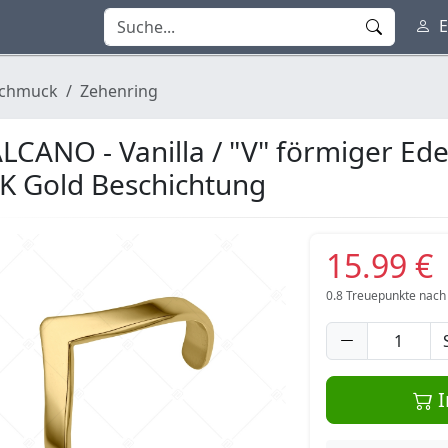
E
chmuck
Zehenring
LCANO - Vanilla / "V" förmiger Ede
K Gold Beschichtung
15.99 €
0.8
Treuepunkte nach
I