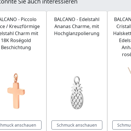
önnte Sie auch interessieren
ALCANO - Piccolo
BALCANO - Edelstahl
BALCAN
ce / Kreuzförmige
Ananas Charme, mit
Cristal
elstahl Charm mit
Hochglanzpolierung
Halskett
18K Roségold
Edels
Beschichtung
Anh
ros
chmuck anschauen
Schmuck anschauen
Schmu