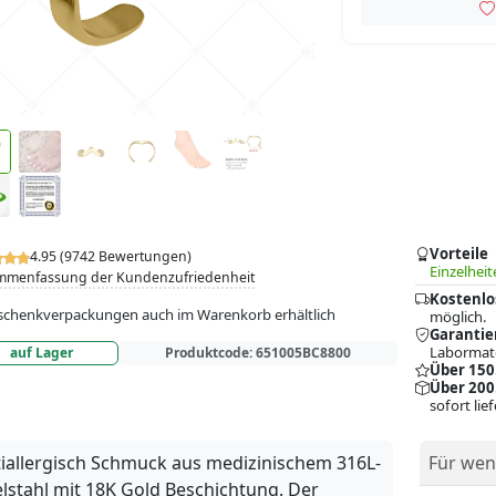
Vorteile
4.95 (9742 Bewertungen)
Einzelheit
mmenfassung der Kundenzufriedenheit
Kostenlo
chenkverpackungen auch im Warenkorb erhältlich
möglich.
Garantie
Labormate
auf Lager
Produktcode:
651005BC8800
Über 150
Über 200
sofort lie
iallergisch Schmuck aus medizinischem 316L-
Für wen
lstahl mit 18K Gold Beschichtung. Der