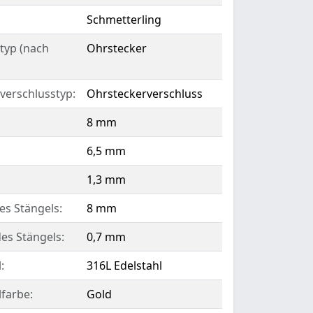
Schmetterling
typ (nach
Ohrstecker
verschlusstyp:
Ohrsteckerverschluss
8 mm
6,5 mm
1,3 mm
es Stängels:
8 mm
es Stängels:
0,7 mm
:
316L Edelstahl
lfarbe:
Gold