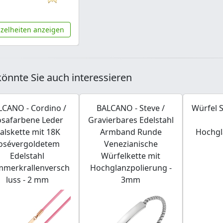
nzelheiten anzeigen
önnte Sie auch interessieren
LCANO - Cordino /
BALCANO - Steve /
Würfel 
safarbene Leder
Gravierbares Edelstahl
alskette mit 18K
Armband Runde
Hochgl
osévergoldetem
Venezianische
Edelstahl
Würfelkette mit
merkrallenversch
Hochglanzpolierung -
luss - 2 mm
3mm