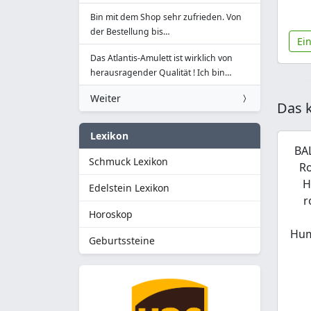
Bin mit dem Shop sehr zufrieden. Von
der Bestellung bis…
Ei
Das Atlantis-Amulett ist wirklich von
herausragender Qualität ! Ich bin…
Weiter
Das k
Lexikon
BA
Schmuck Lexikon
Ro
H
Edelstein Lexikon
r
Horoskop
Hum
Geburtssteine