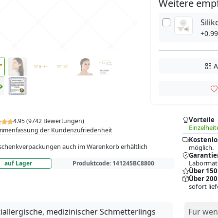
Weitere emp
Sili
+0.99
A
Vorteile
4.95 (9742 Bewertungen)
Einzelheit
mmenfassung der Kundenzufriedenheit
Kostenlo
chenkverpackungen auch im Warenkorb erhältlich
möglich.
Garantie
Labormate
auf Lager
Produktcode:
141245BC8800
Über 150
Über 200
sofort lie
iallergische, medizinischer Schmetterlings
Für wen