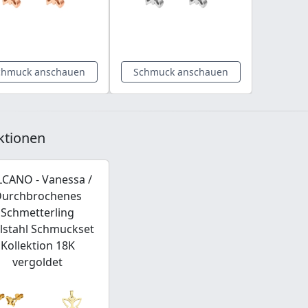
chmuck anschauen
Schmuck anschauen
ktionen
LCANO - Vanessa /
Durchbrochenes
Schmetterling
lstahl Schmuckset
Kollektion 18K
vergoldet