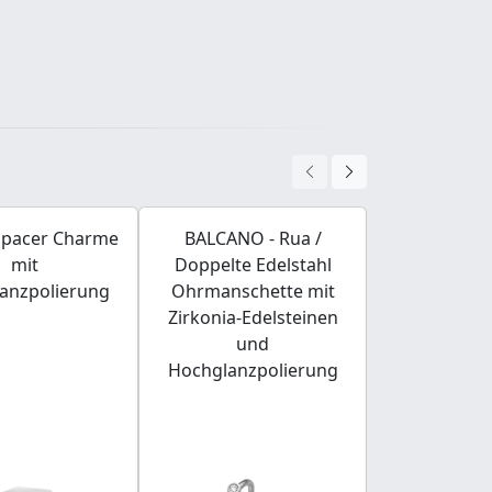
Spacer Charme
BALCANO - Rua /
BALCANO - N
mit
Doppelte Edelstahl
Ohrri
anzpolierung
Ohrmanschette mit
Zirkonia-Edelsteinen
und
Hochglanzpolierung