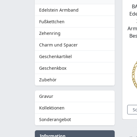
BA
Edelstein Armband
Ede
Fußkettchen
Arm
Zehenring
Be
Charm und Spacer
Geschenkartikel
Geschenkbox
Zubehör
Gravur
Kollektionen
S
Sonderangebot
Information