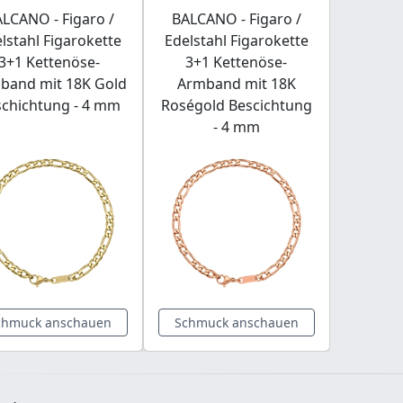
LCANO - Figaro /
BALCANO - Figaro /
lstahl Figarokette
Edelstahl Figarokette
3+1 Kettenöse-
3+1 Kettenöse-
band mit 18K Gold
Armband mit 18K
schichtung - 4 mm
Roségold Bescichtung
- 4 mm
chmuck anschauen
Schmuck anschauen