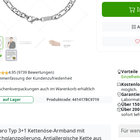
I
A
Vorteile
4.95 (9739 Bewertungen)
Einzelheit
mmenfassung der Kundenzufriedenheit
Kostenlo
chenkverpackungen auch im Warenkorb erhältlich
möglich.
Garantie
Labormate
auf Lager
Produktcode:
441417BC9719
Über 150
Über 200
sofort lie
aro Typ 3+1 Kettenöse-Armband mit
Für wen
hglanzpolierung. Antiallergische Kette aus