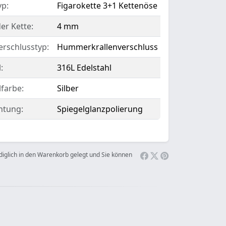
yp:
Figarokette 3+1 Kettenöse
er Kette:
4 mm
erschlusstyp:
Hummerkrallenverschluss
:
316L Edelstahl
lfarbe:
Silber
htung:
Spiegelglanzpolierung
ediglich in den Warenkorb gelegt und Sie können