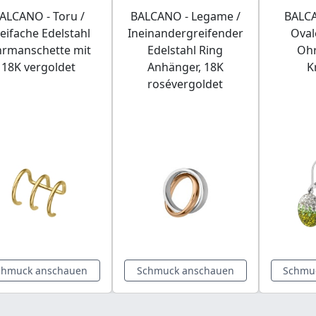
ALCANO - Toru /
BALCANO - Legame /
BALCA
eifache Edelstahl
Ineinandergreifender
Oval
rmanschette mit
Edelstahl Ring
Ohr
18K vergoldet
Anhänger, 18K
K
rosévergoldet
chmuck anschauen
Schmuck anschauen
Schmu