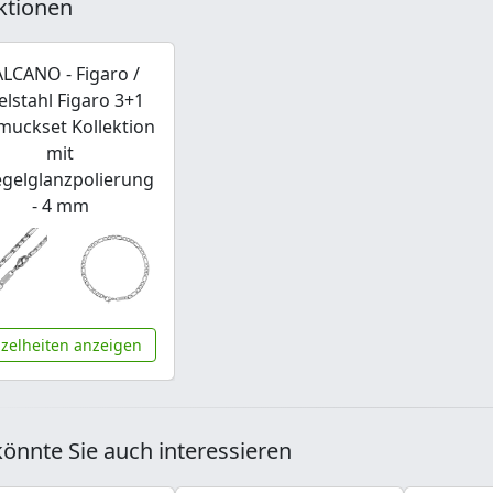
ktionen
LCANO - Figaro /
elstahl Figaro 3+1
muckset Kollektion
mit
egelglanzpolierung
- 4 mm
nzelheiten anzeigen
önnte Sie auch interessieren