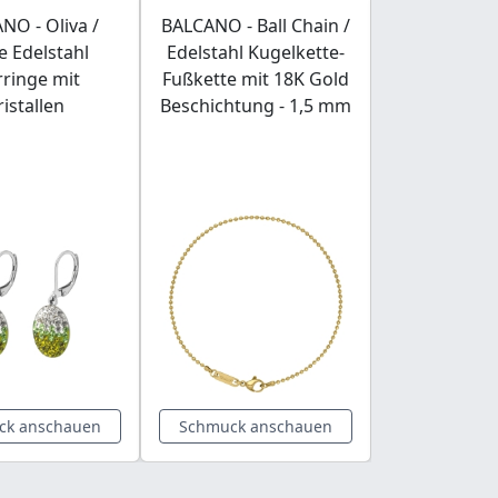
NO - Oliva /
BALCANO - Ball Chain /
BALCANO -
e Edelstahl
Edelstahl Kugelkette-
Modisches 
ringe mit
Fußkette mit 18K Gold
Armban
ristallen
Beschichtung - 1,5 mm
roséver
ck anschauen
Schmuck anschauen
Schmuck a