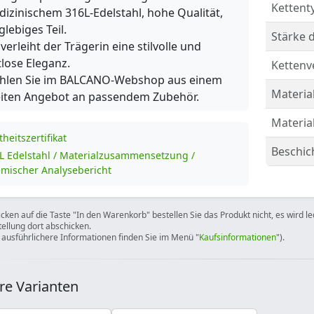
Kettent
izinischem 316L-Edelstahl, hohe Qualität,
glebiges Teil.
Stärke d
 verleiht der Trägerin eine stilvolle und
tlose Eleganz.
Kettenv
hlen Sie im BALCANO-Webshop aus einem
Material
eiten Angebot an passendem Zubehör.
Materia
theitszertifikat
Beschic
L Edelstahl / Materialzusammensetzung /
mischer Analysebericht
icken auf die Taste "In den Warenkorb" bestellen Sie das Produkt nicht, es wird l
tellung dort abschicken.
 ausführlichere Informationen finden Sie im Menü "
Kaufsinformationen
").
re Varianten