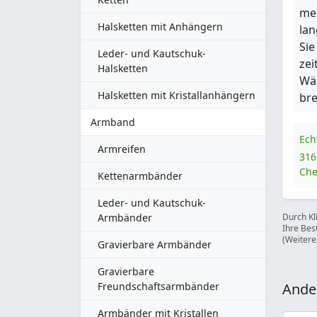
med
Halsketten mit Anhängern
lan
Sie
Leder- und Kautschuk-
zei
Halsketten
Wä
Halsketten mit Kristallanhängern
br
Armband
Ech
Armreifen
316
Che
Kettenarmbänder
Leder- und Kautschuk-
Armbänder
Durch Kl
Ihre Bes
(Weitere
Gravierbare Armbänder
Gravierbare
Freundschaftsarmbänder
Ande
Armbänder mit Kristallen