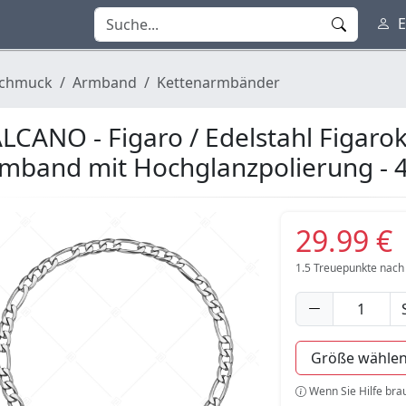
E
chmuck
Armband
Kettenarmbänder
LCANO - Figaro / Edelstahl Figaro
mband mit Hochglanzpolierung -
29.99 €
1.5
Treuepunkte nach
Wenn Sie Hilfe bra