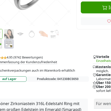
I
Vorteile
4.95 (9742 Bewertungen)
Einzelheit
mmenfassung der Kundenzufriedenheit
Kostenlo
chenkverpackungen auch im Warenkorb erhältlich
möglich.
Garantie
Labormate
auf Lager
Produktcode:
041230BC0050
Über 150
Über 200
sofort lie
öner Zirkoniastein 316L-Edelstahl Ring mit
Für wen
em großen Edelstein im Emerald (Smaragd)