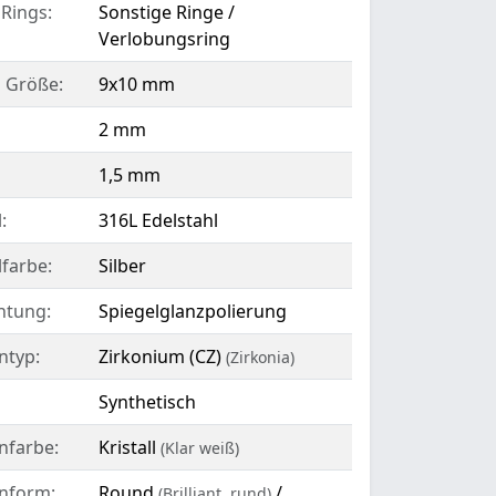
 Rings:
Sonstige Ringe /
Verlobungsring
l Größe:
9x10 mm
2 mm
1,5 mm
:
316L Edelstahl
lfarbe:
Silber
htung:
Spiegelglanzpolierung
ntyp:
Zirkonium (CZ)
(Zirkonia)
Synthetisch
nfarbe:
Kristall
(Klar weiß)
inform:
Round
/
(Brilliant, rund)