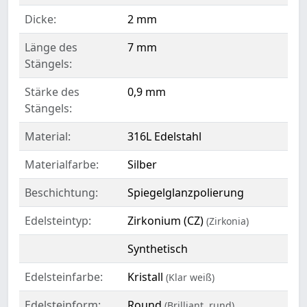
Dicke:
2 mm
Länge des
7 mm
Stängels:
Stärke des
0,9 mm
Stängels:
Material:
316L Edelstahl
Materialfarbe:
Silber
Beschichtung:
Spiegelglanzpolierung
Edelsteintyp:
Zirkonium (CZ)
(Zirkonia)
Synthetisch
Edelsteinfarbe:
Kristall
(Klar weiß)
Edelsteinform:
Round
(Brilliant, rund)