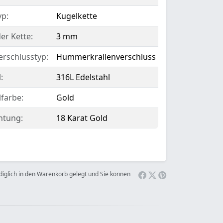
yp:
Kugelkette
er Kette:
3 mm
erschlusstyp:
Hummerkrallenverschluss
:
316L Edelstahl
lfarbe:
Gold
htung:
18 Karat Gold
ediglich in den Warenkorb gelegt und Sie können