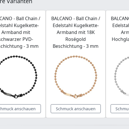
re Varianten
CANO - Ball Chain /
BALCANO - Ball Chain /
BALCANO 
lstahl Kugelkette-
Edelstahl Kugelkette-
Edelsta
Armband mit
Armband mit 18K
Arm
schwarzer PVD-
Roségold
Hochgla
schichtung - 3 mm
Beschichtung - 3 mm
chmuck anschauen
Schmuck anschauen
Schmu