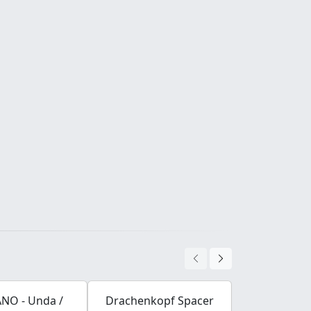
NO - Unda /
Drachenkopf Spacer
BALCANO 