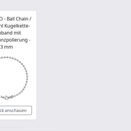
- Ball Chain /
hl Kugelkette-
band mit
nzpolierung -
3 mm
ck anschauen