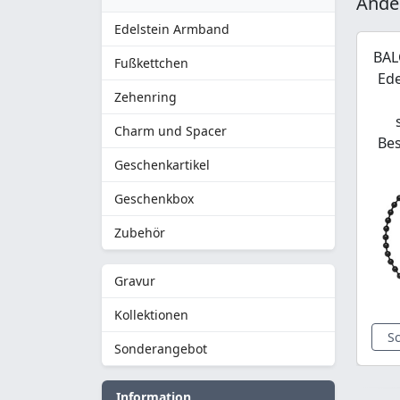
Ande
Edelstein Armband
BAL
Fußkettchen
Ede
Zehenring
Charm und Spacer
Be
Geschenkartikel
Geschenkbox
Zubehör
Gravur
Kollektionen
S
Sonderangebot
Information