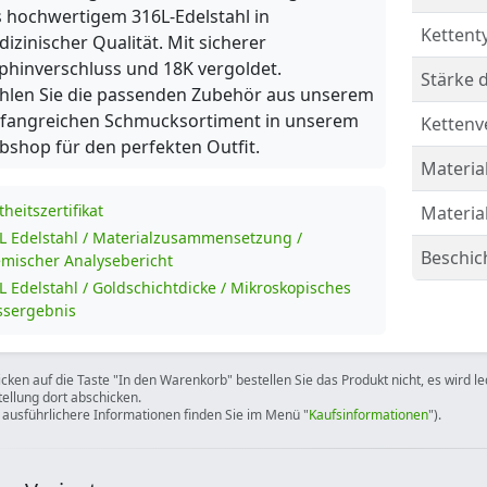
 hochwertigem 316L-Edelstahl in
Kettent
izinischer Qualität. Mit sicherer
phinverschluss und 18K vergoldet.
Stärke d
hlen Sie die passenden Zubehör aus unserem
fangreichen Schmucksortiment in unserem
Kettenv
shop für den perfekten Outfit.
Material
theitszertifikat
Materia
L Edelstahl / Materialzusammensetzung /
Beschic
mischer Analysebericht
L Edelstahl / Goldschichtdicke / Mikroskopisches
sergebnis
icken auf die Taste "In den Warenkorb" bestellen Sie das Produkt nicht, es wird l
tellung dort abschicken.
 ausführlichere Informationen finden Sie im Menü "
Kaufsinformationen
").