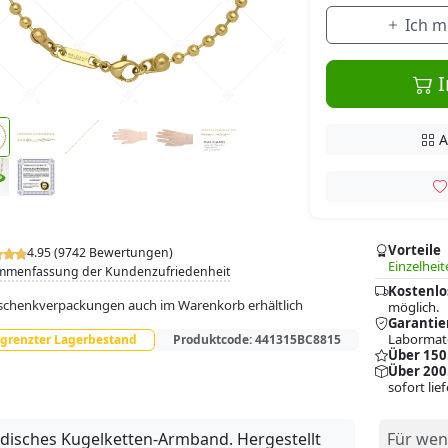
Ich m
I
A
Vorteile
4.95 (9742 Bewertungen)
Einzelheit
mmenfassung der Kundenzufriedenheit
Kostenlo
chenkverpackungen auch im Warenkorb erhältlich
möglich.
Garantie
Labormate
grenzter Lagerbestand
Produktcode:
441315BC8815
Über 150
Über 200
sofort lie
isches Kugelketten-Armband. Hergestellt
Für wen