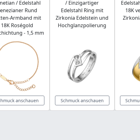
netian / Edelstahl
/ Einzigartiger
Edelstah
enezianer Rund
Edelstahl Ring mit
18K v
tten-Armband mit
Zirkonia Edelstein und
Zirkoni
18K Roségold
Hochglanzpolierung
chichtung - 1,5 mm
chmuck anschauen
Schmuck anschauen
Schmu