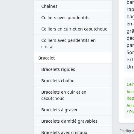
ban
Chaînes
rap
bag
Colliers avec pendentifs
en 
Colliers en cuir et en caoutchouc
grâ
déc
Colliers avec pendentifs en
par
cristal
Son
Bracelet
ext
Un 
Bracelets rigides
Bracelets chaîne
Cert
Aci
Bracelets en cuir et en
Rap
caoutchouc
Aci
Bracelets à graver
/ P
Bracelets d’amitié gravables
En cliqu
Bracelets avec cristaux