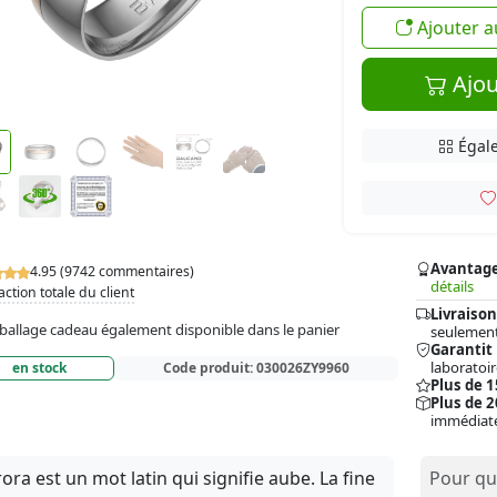
Ajouter a
Ajou
Égale
Avantag
4.95 (9742 commentaires)
détails
action totale du client
Livraison
allage cadeau également disponible dans le panier
seulement
Garantit
laboratoir
en stock
Code produit:
030026ZY9960
Plus de 
Plus de 2
immédiat
ora est un mot latin qui signifie aube. La fine
Pour qui