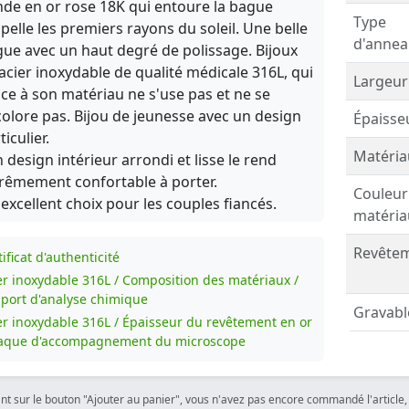
de en or rose 18K qui entoure la bague
Type
pelle les premiers rayons du soleil. Une belle
d'annea
ue avec un haut degré de polissage. Bijoux
acier inoxydable de qualité médicale 316L, qui
Largeur
ce à son matériau ne s'use pas et ne se
olore pas. Bijou de jeunesse avec un design
Épaisse
ticulier.
Matéria
 design intérieur arrondi et lisse le rend
rêmement confortable à porter.
Couleur
excellent choix pour les couples fiancés.
matéria
Revêtem
ificat d'authenticité
er inoxydable 316L / Composition des matériaux /
port d'analyse chimique
Gravabl
er inoxydable 316L / Épaisseur du revêtement en or
laque d'accompagnement du microscope
ant sur le bouton "Ajouter au panier", vous n'avez pas encore commandé l'article, 