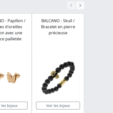
 - Papillon /
BALCANO - Skull /
BALCANO - 
es d'oreilles
Bracelet en pierre
Bague spé
lon avec une
précieuse
plaqué or 
ce pailletée
pierres pr
zirco
r les bijoux
Voir les bijoux
Voir les 