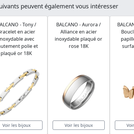
uivants peuvent également vous intéresser
ALCANO - Tony /
BALCANO - Aurora /
BALCANO
racelet en acier
Alliance en acier
Boucl
inoxydable avec
inoxydable plaqué or
papil
utement polie et
rose 18K
surfa
plaqué or 18K
Voir les bijoux
Voir les bijoux
Voi