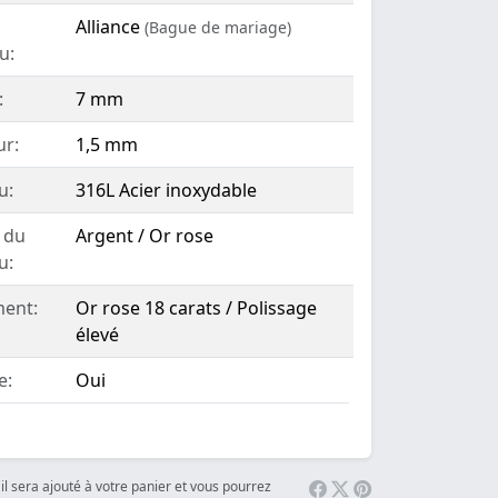
Alliance
(Bague de mariage)
u:
:
7 mm
ur:
1,5 mm
u:
316L Acier inoxydable
 du
Argent / Or rose
u:
ent:
Or rose 18 carats / Polissage
élevé
e:
Oui
il sera ajouté à votre panier et vous pourrez