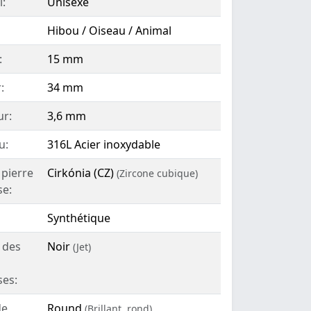
:
Unisexe
Hibou / Oiseau / Animal
:
15 mm
:
34 mm
ur:
3,6 mm
u:
316L Acier inoxydable
 pierre
Cirkónia (CZ)
(Zircone cubique)
se:
Synthétique
 des
Noir
(Jet)
ses:
de
Round
(Brillant, rond)