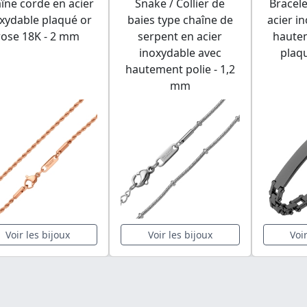
îne corde en acier
Snake / Collier de
Bracele
xydable plaqué or
baies type chaîne de
acier i
rose 18K - 2 mm
serpent en acier
hautem
inoxydable avec
plaq
hautement polie - 1,2
mm
Voir les bijoux
Voir les bijoux
Voi