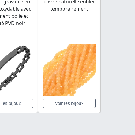
t gravable en
pierre naturelle enfilée
forme de 
noxydable avec
temporairement
ent polie et
ué PVD noir
r les bijoux
Voir les bijoux
Voir les 