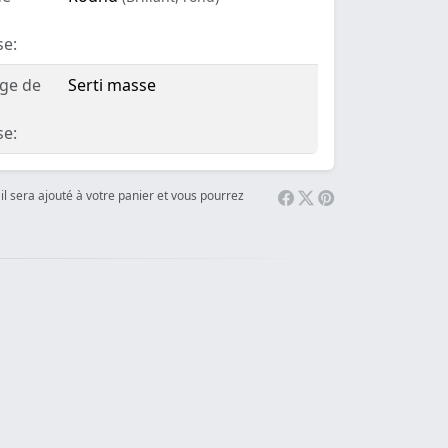
se:
age de
Serti masse
se:
il sera ajouté à votre panier et vous pourrez