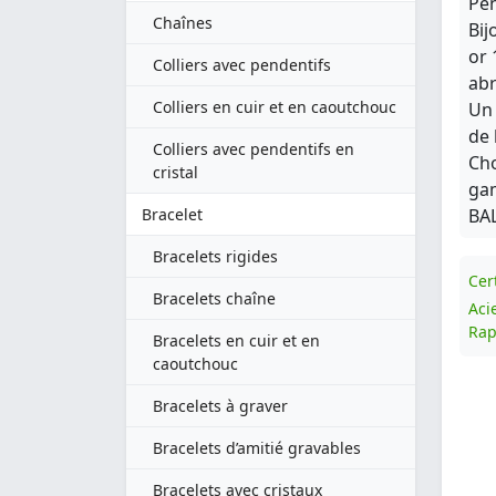
Pen
Chaînes
Bij
or 
Colliers avec pendentifs
abr
Colliers en cuir et en caoutchouc
Un 
de 
Colliers avec pendentifs en
Cho
cristal
gam
Bracelet
BA
Bracelets rigides
Cert
Bracelets chaîne
Aci
Rap
Bracelets en cuir et en
caoutchouc
Bracelets à graver
Bracelets d’amitié gravables
Bracelets avec cristaux