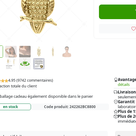
Avantag
4.95 (9742 commentaires)
détails
action totale du client
Livraison
allage cadeau également disponible dans le panier
seulement
Garantit
laboratoir
en stock
Code produit:
242262BC8800
Plus de 
Plus de 2
immédiat