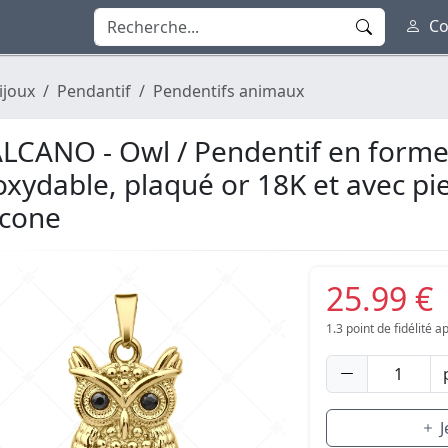
Co
ijoux
Pendantif
Pendentifs animaux
LCANO - Owl / Pendentif en forme
oxydable, plaqué or 18K et avec pi
rcone
25.99 €
1.3
point de fidélité 
J