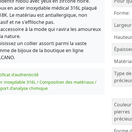
dentif hibou avec yeux en zircone noire.
Pour qui
oux en acier inoxydable médical 316L plaqué
Forme:
18K. Le matériau est antiallergique, non
asif et ne s'effiloche pas.
Largeur
accessoire à la mode qui ravira les amoureux
la nature.
Hauteur
isissez un collier assorti parmi la vaste
Épaisse
me de bijoux de la boutique en ligne
LCANO.
Matéria
Type de
ificat d'authenticité
précieu
er inoxydable 316L / Composition des matériaux /
port d'analyse chimique
Couleur
pierres
précieu
Forme 