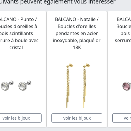
uivants peuvent également vous intéresser
ALCANO - Punto /
BALCANO - Natalie /
BALCA
ucles d'oreilles à
Boucles d'oreilles
Boucle
pois scintillants
pendantes en acier
pois 
rrure à boule avec
inoxydable, plaqué or
serrure
cristal
18K
Voir les bijoux
Voir les bijoux
Voi