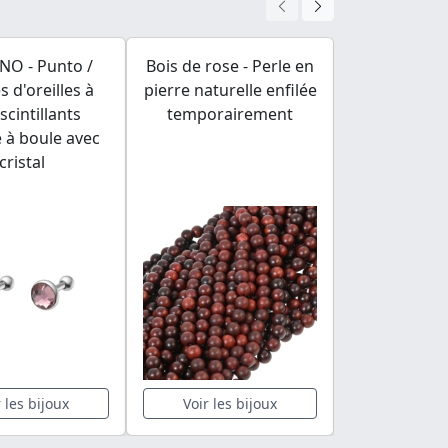
NO - Punto /
Bois de rose - Perle en
BALCANO - 
s d'oreilles à
pierre naturelle enfilée
Bague en
scintillants
temporairement
inoxydable 
 à boule avec
18
cristal
r les bijoux
Voir les bijoux
Voir les 