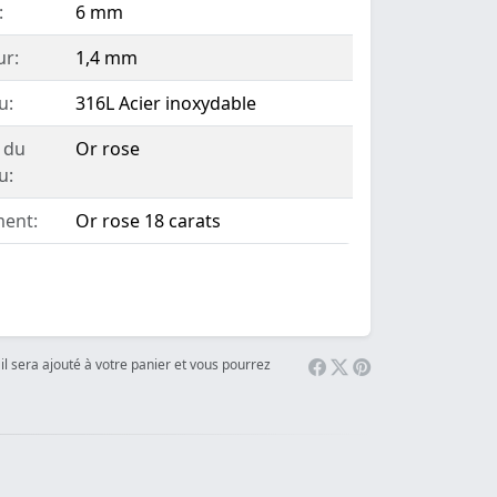
:
6 mm
ur:
1,4 mm
u:
316L Acier inoxydable
 du
Or rose
u:
ent:
Or rose 18 carats
il sera ajouté à votre panier et vous pourrez