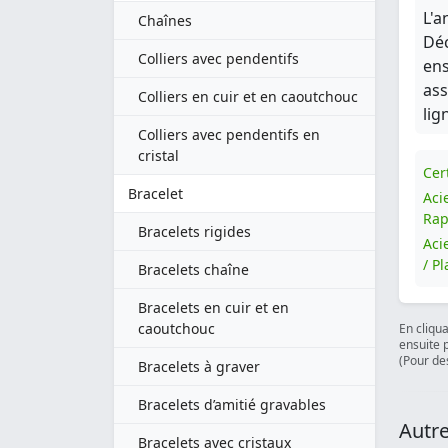
L'a
Chaînes
Déc
Colliers avec pendentifs
ens
ass
Colliers en cuir et en caoutchouc
lig
Colliers avec pendentifs en
cristal
Cert
Bracelet
Aci
Rap
Bracelets rigides
Aci
/ P
Bracelets chaîne
Bracelets en cuir et en
caoutchouc
En cliqu
ensuite 
(Pour des
Bracelets à graver
Bracelets d’amitié gravables
Autre
Bracelets avec cristaux