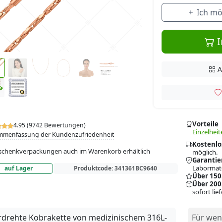
Ich mö
I
A
Vorteile
4.95 (9742 Bewertungen)
Einzelheit
mmenfassung der Kundenzufriedenheit
Kostenlo
chenkverpackungen auch im Warenkorb erhältlich
möglich.
Garantie
Labormate
auf Lager
Produktcode:
341361BC9640
Über 150
Über 200
sofort lie
drehte Kobrakette von medizinischem 316L-
Für wen