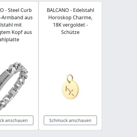
 - Steel Curb
BALCANO - Edelstahl
BALCANO - 
r-Armband aus
Horoskop Charme,
Edelstahl A
lstahl mit
18K vergoldet -
Herzf
gtem Kopf aus
Schütze
gravier
ahlplatte
Kopfs
ck anschauen
Schmuck anschauen
Schmuck a