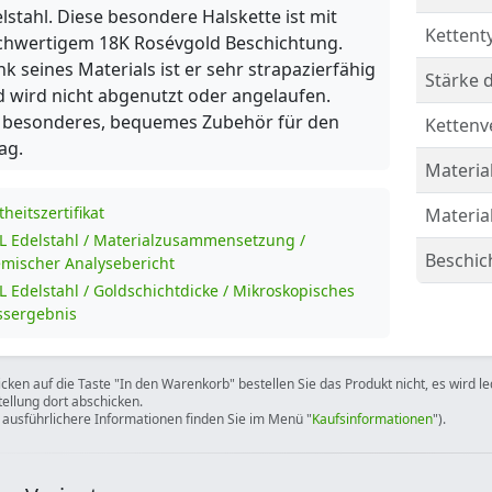
lstahl. Diese besondere Halskette ist mit
Kettent
chwertigem 18K Rosévgold Beschichtung.
k seines Materials ist er sehr strapazierfähig
Stärke d
 wird nicht abgenutzt oder angelaufen.
n besonderes, bequemes Zubehör für den
Kettenv
tag.
Material
theitszertifikat
Materia
L Edelstahl / Materialzusammensetzung /
Beschic
mischer Analysebericht
L Edelstahl / Goldschichtdicke / Mikroskopisches
sergebnis
icken auf die Taste "In den Warenkorb" bestellen Sie das Produkt nicht, es wird l
tellung dort abschicken.
 ausführlichere Informationen finden Sie im Menü "
Kaufsinformationen
").