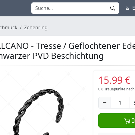
E
chmuck
Zehenring
LCANO - Tresse / Geflochtener Ede
hwarzer PVD Beschichtung
15.99 €
0.8
Treuepunkte nach
I