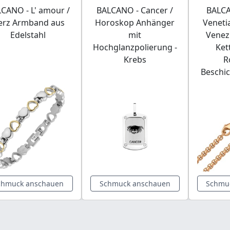
CANO - L' amour /
BALCANO - Cancer /
BALCA
erz Armband aus
Horoskop Anhänger
Venetia
Edelstahl
mit
Venez
Hochglanzpolierung -
Ket
Krebs
R
Beschi
chmuck anschauen
Schmuck anschauen
Schmu