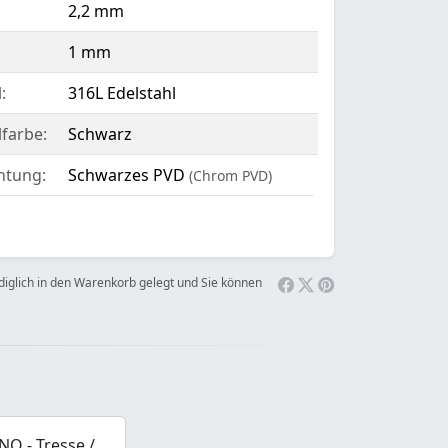
2,2 mm
1 mm
:
316L Edelstahl
lfarbe:
Schwarz
htung:
Schwarzes PVD
(Chrom PVD)
ediglich in den Warenkorb gelegt und Sie können
O - Tresse /