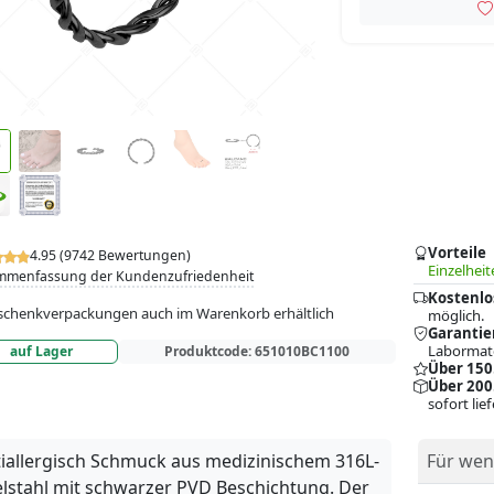
Vorteile
4.95 (9742 Bewertungen)
Einzelheit
mmenfassung der Kundenzufriedenheit
Kostenlo
chenkverpackungen auch im Warenkorb erhältlich
möglich.
Garantie
Labormate
auf Lager
Produktcode:
651010BC1100
Über 150
Über 200
sofort lie
iallergisch Schmuck aus medizinischem 316L-
Für wen
lstahl mit schwarzer PVD Beschichtung. Der