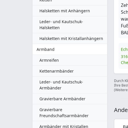
Zeh
Halsketten mit Anhängern
Sch
wa
Leder- und Kautschuk-
Fuß
Halsketten
BA
Halsketten mit Kristallanhängern
Armband
Ech
316
Armreifen
Che
Kettenarmbänder
Durch Kl
Leder- und Kautschuk-
Ihre Bes
Armbänder
(Weitere
Gravierbare Armbänder
Ande
Gravierbare
Freundschaftsarmbänder
Armbänder mit Kristallen
BA