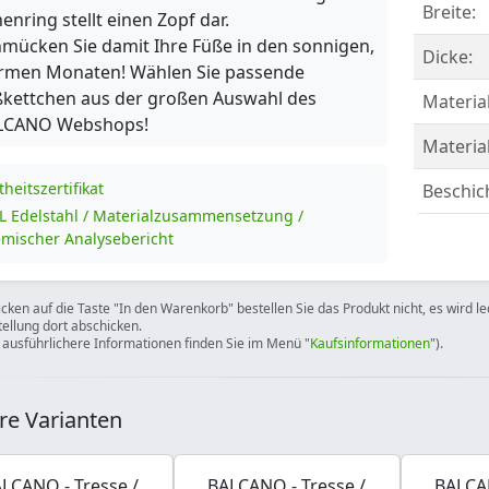
Breite:
enring stellt einen Zopf dar.
mücken Sie damit Ihre Füße in den sonnigen,
Dicke:
rmen Monaten! Wählen Sie passende
kettchen aus der großen Auswahl des
Material
LCANO Webshops!
Materia
theitszertifikat
Beschic
L Edelstahl / Materialzusammensetzung /
mischer Analysebericht
icken auf die Taste "In den Warenkorb" bestellen Sie das Produkt nicht, es wird l
tellung dort abschicken.
 ausführlichere Informationen finden Sie im Menü "
Kaufsinformationen
").
re Varianten
LCANO - Tresse /
BALCANO - Tresse /
BALCAN