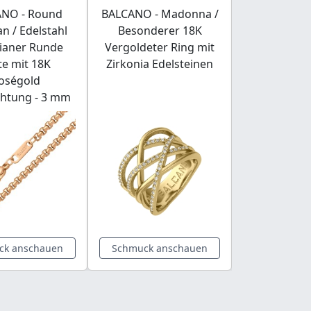
NO - Round
BALCANO - Madonna /
BALCANO 
n / Edelstahl
Besonderer 18K
Glimmer 
ianer Runde
Vergoldeter Ring mit
Phosphosi
te mit 18K
Zirkonia Edelsteinen
Mineral 
oségold
Armb
chtung - 3 mm
ck anschauen
Schmuck anschauen
Schmuck a