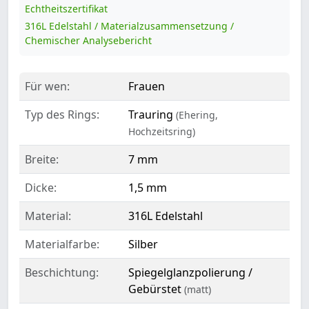
Echtheitszertifikat
316L Edelstahl / Materialzusammensetzung /
Chemischer Analysebericht
Für wen:
Frauen
Typ des Rings:
Trauring
(Ehering,
Hochzeitsring)
Breite:
7 mm
Dicke:
1,5 mm
Material:
316L Edelstahl
Materialfarbe:
Silber
Beschichtung:
Spiegelglanzpolierung /
Gebürstet
(matt)