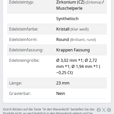
Edelsteintyp:
Zirkonium (CZ)
/
(Zirkonia)
Muschelperle
Synthetisch
Edelsteinfarbe:
Kristall
(Klar weiß)
Edelsteinform:
Round
(Brilliant, rund)
Edelsteinfassung:
Krappen Fassung
Edelsteingröße:
Ø 3,02 mm *1; Ø 2,72
mm *1; Ø 1,94 mm *1 (
~0,25 Ct)
Länge:
23 mm
Gravierbar:
Nein
Durch Klicken auf die Taste "In den Warenkorb" bestellen Sie das
Produkt nicht, es wird lediglich in den Warenkorb gelegt und Sie