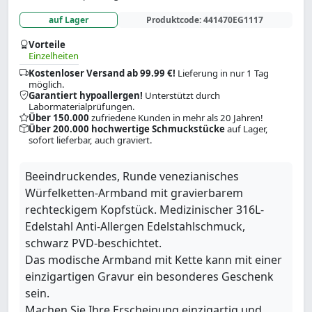
auf Lager
Produktcode:
441470EG1117
Vorteile
Einzelheiten
Kostenloser Versand ab 99.99 €!
Lieferung in nur 1 Tag
möglich.
Garantiert hypoallergen!
Unterstützt durch
Labormaterialprüfungen.
Über 150.000
zufriedene Kunden in mehr als 20 Jahren!
Über 200.000 hochwertige Schmuckstücke
auf Lager,
sofort lieferbar, auch graviert.
Beeindruckendes, Runde venezianisches
Würfelketten-Armband mit gravierbarem
rechteckigem Kopfstück. Medizinischer 316L-
Edelstahl Anti-Allergen Edelstahlschmuck,
schwarz PVD-beschichtet.
Das modische Armband mit Kette kann mit einer
einzigartigen Gravur ein besonderes Geschenk
sein.
Machen Sie Ihre Erscheinung einzigartig und