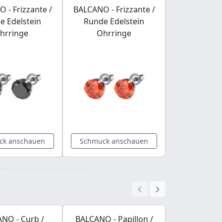
 - Frizzante /
BALCANO - Frizzante /
BALCANO - F
e Edelstein
Runde Edelstein
Runde Ed
hrringe
Ohrringe
Ohrri
ck anschauen
Schmuck anschauen
Schmuck a
NO - Curb /
BALCANO - Papillon /
BALCANO - 