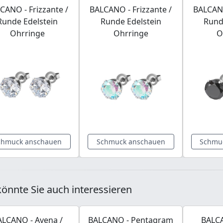
CANO - Frizzante /
BALCANO - Frizzante /
BALCANO
Runde Edelstein
Runde Edelstein
Rund
Ohrringe
Ohrringe
O
chmuck anschauen
Schmuck anschauen
Schmu
önnte Sie auch interessieren
ALCANO - Avena /
BALCANO - Pentagram
BALCA