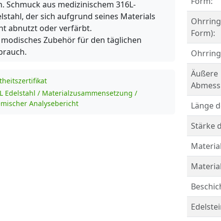
Form:
. Schmuck aus medizinischem 316L-
lstahl, der sich aufgrund seines Materials
Ohrring
ht abnutzt oder verfärbt.
Form):
 modisches Zubehör für den täglichen
brauch.
Ohrring
Äußere
theitszertifikat
Abmess
L Edelstahl / Materialzusammensetzung /
mischer Analysebericht
Länge d
Stärke d
Material
Materia
Beschic
Edelstei