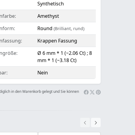
Synthetisch
nfarbe:
Amethyst
inform:
Round
(Brilliant, rund)
infassung:
Krappen Fassung
ingröße:
Ø 6 mm * 1 (~2.06 Ct) ; 8
mm * 1 (~3.18 Ct)
bar:
Nein
ediglich in den Warenkorb gelegt und Sie können