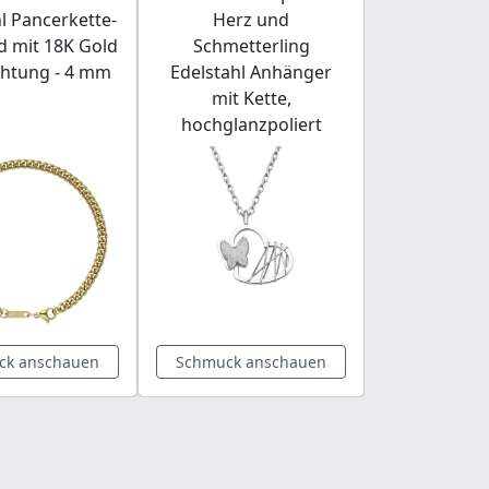
l Pancerkette-
Herz und
Runde Ohrst
 mit 18K Gold
Schmetterling
Zirkonia E
chtung - 4 mm
Edelstahl Anhänger
mit Kette,
hochglanzpoliert
ck anschauen
Schmuck anschauen
Schmuck a