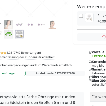
Weitere emp
Sili
+0.99
Vorteile
4.95 (9742 Bewertungen)
Einzelheit
mmenfassung der Kundenzufriedenheit
Kostenlo
chenkverpackungen auch im Warenkorb erhältlich
möglich.
Garantie
Labormate
auf Lager
Produktcode:
112083ST7906
Über 150
Über 200
sofort lie
thyst-violette Farbe Ohrringe mit runden
Für wen
konia Edelstein in den Größen 6 mm und 8