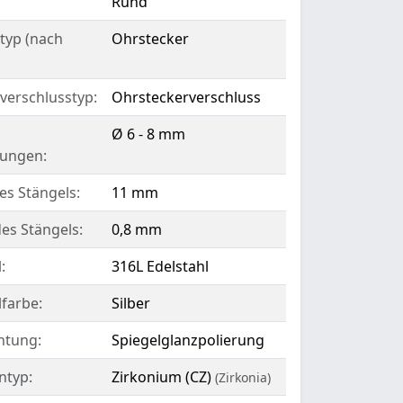
Rund
typ (nach
Ohrstecker
verschlusstyp:
Ohrsteckerverschluss
Ø 6 - 8 mm
ungen:
es Stängels:
11 mm
es Stängels:
0,8 mm
:
316L Edelstahl
lfarbe:
Silber
htung:
Spiegelglanzpolierung
ntyp:
Zirkonium (CZ)
(Zirkonia)