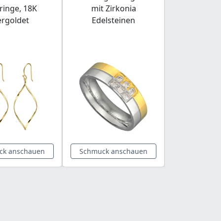
ringe, 18K
mit Zirkonia
Phosphosi
ergoldet
Edelsteinen
Mineral 
Armb
ck anschauen
Schmuck anschauen
Schmuck a