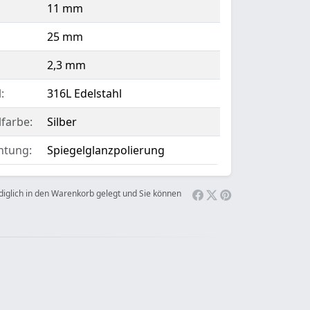
11 mm
25 mm
2,3 mm
:
316L Edelstahl
lfarbe:
Silber
htung:
Spiegelglanzpolierung
ediglich in den Warenkorb gelegt und Sie können