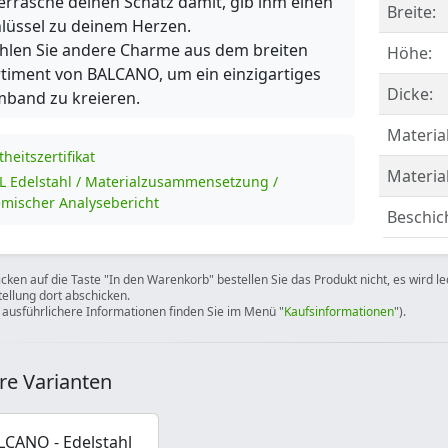
rrasche deinen Schatz damit, gib ihm einen
Breite:
lüssel zu deinem Herzen.
len Sie andere Charme aus dem breiten
Höhe:
timent von BALCANO, um ein einzigartiges
Dicke:
band zu kreieren.
Material
theitszertifikat
Materia
L Edelstahl / Materialzusammensetzung /
mischer Analysebericht
Beschic
icken auf die Taste "In den Warenkorb" bestellen Sie das Produkt nicht, es wird l
tellung dort abschicken.
 ausführlichere Informationen finden Sie im Menü "
Kaufsinformationen
").
re Varianten
LCANO - Edelstahl