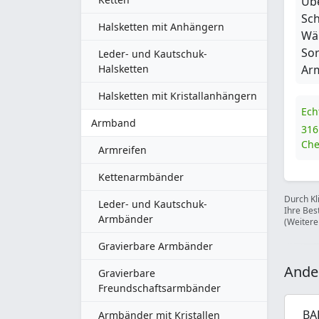
Übe
Sch
Halsketten mit Anhängern
Wäh
Sor
Leder- und Kautschuk-
Halsketten
Arm
Halsketten mit Kristallanhängern
Ech
Armband
316
Che
Armreifen
Kettenarmbänder
Durch Kl
Leder- und Kautschuk-
Ihre Bes
Armbänder
(Weitere
Gravierbare Armbänder
Ande
Gravierbare
Freundschaftsarmbänder
BA
Armbänder mit Kristallen