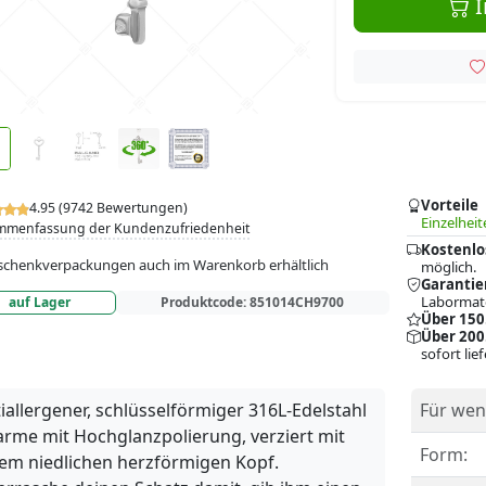
I
Vorteile
4.95 (9742 Bewertungen)
Einzelheit
mmenfassung der Kundenzufriedenheit
Kostenlo
chenkverpackungen auch im Warenkorb erhältlich
möglich.
Garantie
Labormate
auf Lager
Produktcode:
851014CH9700
Über 150
Über 200
sofort lie
iallergener, schlüsselförmiger 316L-Edelstahl
Für wen
rme mit Hochglanzpolierung, verziert mit
Form:
em niedlichen herzförmigen Kopf.