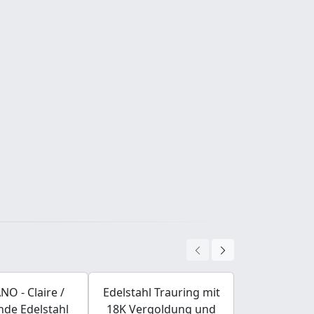
O - Claire /
Edelstahl Trauring mit
BALCANO 
de Edelstahl
18K Vergoldung und
Glimmer 