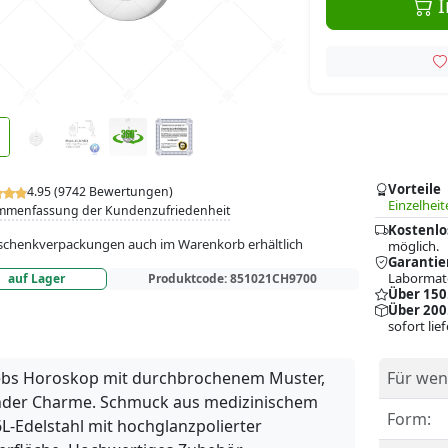
I
Vorteile
4.95 (9742 Bewertungen)
Einzelheit
mmenfassung der Kundenzufriedenheit
Kostenlo
chenkverpackungen auch im Warenkorb erhältlich
möglich.
Garantie
Labormate
auf Lager
Produktcode:
851021CH9700
Über 150
Über 200
sofort lie
ebs Horoskop mit durchbrochenem Muster,
Für wen
nder Charme. Schmuck aus medizinischem
Form:
L-Edelstahl mit hochglanzpolierter