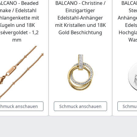
ALCANO - Beaded
BALCANO - Christine /
BALCAN
nake / Edelstahl
Einzigartiger
Ste
hlangenkette mit
Edelstahl-Anhänger
Anhänge
Kugeln und 18K
mit Kristallen und 18K
Edel
sévergoldet - 1,2
Gold Beschichtung
Hochgla
mm
Wa
chmuck anschauen
Schmuck anschauen
Schmu