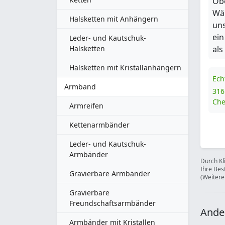
Obe
Wäh
Halsketten mit Anhängern
un
ein
Leder- und Kautschuk-
Halsketten
als
Halsketten mit Kristallanhängern
Ech
Armband
316
Che
Armreifen
Kettenarmbänder
Leder- und Kautschuk-
Armbänder
Durch Kl
Ihre Bes
Gravierbare Armbänder
(Weitere
Gravierbare
Freundschaftsarmbänder
Ande
Armbänder mit Kristallen