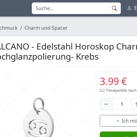
E
chmuck
Charm und Spacer
LCANO - Edelstahl Horoskop Char
chglanzpolierung- Krebs
3.99 €
0.2
Treuepunkte nach
Ich m