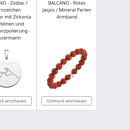
O - Zodiac /
BALCANO - Rotes
BALCANO -
rnzeichen
Jaspis / Mineral Perlen
Edels
r mit Zirkonia
Armband
Kettenarm
steinen und
Herzform 
nzpolierung -
18K rosév
ssermann
ck anschauen
Schmuck anschauen
Schmuck a