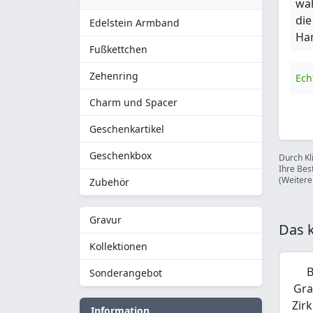
wäh
die
Edelstein Armband
Han
Fußkettchen
Zehenring
Ech
Charm und Spacer
Geschenkartikel
Geschenkbox
Durch Kl
Ihre Bes
(Weitere
Zubehör
Gravur
Das k
Kollektionen
B
Sonderangebot
Gra
Zir
Information