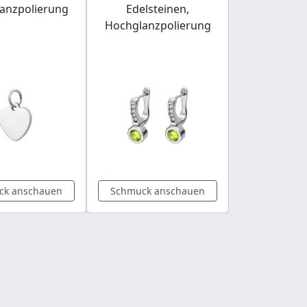
anzpolierung
Edelsteinen,
Edelstahlan
Hochglanzpolierung
18K Ros
Beschic
ck anschauen
Schmuck anschauen
Schmuck a