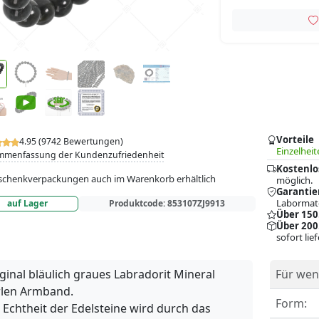
Vorteile
4.95 (9742 Bewertungen)
Einzelheit
mmenfassung der Kundenzufriedenheit
Kostenlo
chenkverpackungen auch im Warenkorb erhältlich
möglich.
Garantie
Labormate
auf Lager
Produktcode:
853107ZJ9913
Über 150
Über 200
sofort lie
ginal bläulich graues Labradorit Mineral
Für wen
rlen Armband.
Form:
 Echtheit der Edelsteine wird durch das