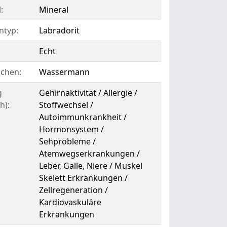
:
Mineral
ntyp:
Labradorit
Echt
ichen:
Wassermann
g
Gehirnaktivität / Allergie /
h):
Stoffwechsel /
Autoimmunkrankheit /
Hormonsystem /
Sehprobleme /
Atemwegserkrankungen /
Leber, Galle, Niere / Muskel
Skelett Erkrankungen /
Zellregeneration /
Kardiovaskuläre
Erkrankungen