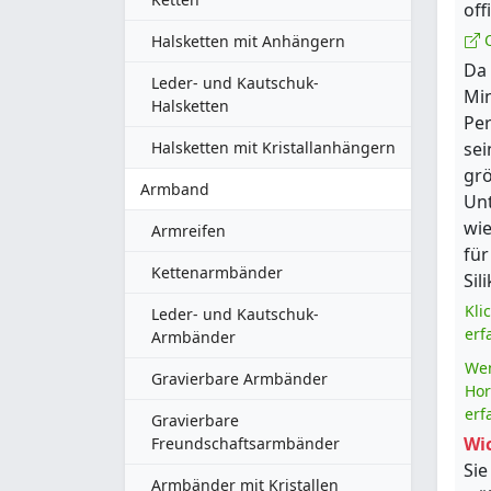
off
Q
Halsketten mit Anhängern
Da 
Leder- und Kautschuk-
Min
Halsketten
Per
Halsketten mit Kristallanhängern
sei
grö
Armband
Unt
wie
Armreifen
für
Kettenarmbänder
Sil
Kli
Leder- und Kautschuk-
erf
Armbänder
Wen
Gravierbare Armbänder
Hor
erf
Gravierbare
Wic
Freundschaftsarmbänder
Sie
Armbänder mit Kristallen