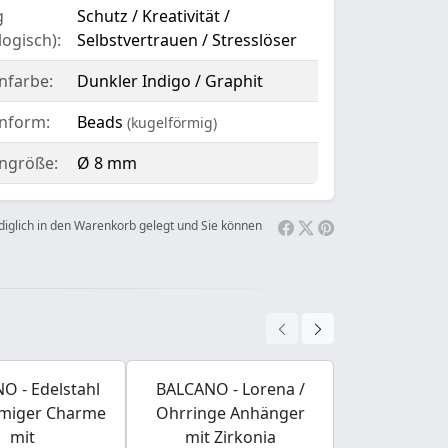
g
Schutz / Kreativität /
ogisch):
Selbstvertrauen / Stresslöser
nfarbe:
Dunkler Indigo / Graphit
inform:
Beads
(kugelförmig)
ingröße:
Ø 8 mm
ediglich in den Warenkorb gelegt und Sie können
O - Edelstahl
BALCANO - Lorena /
BALCANO -
rmiger Charme
Ohrringe Anhänger
Herzför
mit
mit Zirkonia
gravier