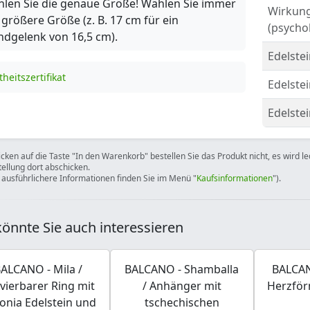
len Sie die genaue Größe! Wählen Sie immer
Wirkun
 größere Größe (z. B. 17 cm für ein
(psychol
dgelenk von 16,5 cm).
Edelstei
theitszertifikat
Edelste
Edelste
icken auf die Taste "In den Warenkorb" bestellen Sie das Produkt nicht, es wird l
tellung dort abschicken.
 ausführlichere Informationen finden Sie im Menü "
Kaufsinformationen
").
önnte Sie auch interessieren
ALCANO - Mila /
BALCANO - Shamballa
BALCAN
vierbarer Ring mit
/ Anhänger mit
Herzfö
konia Edelstein und
tschechischen