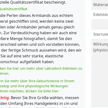
izielle Qualitätszertifikat bescheinigt.
Material
ualitätszertifikat
Edelstei
die Perlen dieses Armbands aus echtem
eral geschliffen sind, werden keine zwei
len oder Armbänder jemals genau gleich
n. Zur Verdeutlichung haben wir auch eine
Sternze
ßere Menge fotografiert, damit Sie den
Wirkun
erschied sehen und sich vorstellen können,
(physisc
 der fertige Schmuck aussehen wird, den wir
 Sie auf eine sehr starke, elastische
ikonschnur aufgefädelt haben.
cken Sie hier um mehr über Labradorit Edelstein zu
ahren.
n Sie mehr über Ihre Geburtssteine in Ihrem
oskop und ihre physiologische Wirkungen
ahren möchten, klicken Sie bitte hier.
htig:
Bevor Sie Ihre Größe wählen, messen
 den Umfang Ihres Handgelenks in cm und