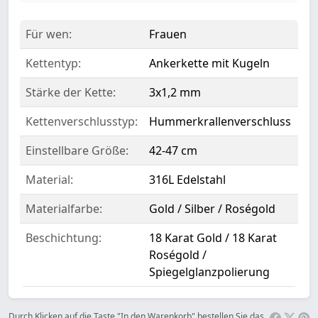
Für wen:
Frauen
Kettentyp:
Ankerkette mit Kugeln
Stärke der Kette:
3x1,2 mm
Kettenverschlusstyp:
Hummerkrallenverschluss
Einstellbare Größe:
42-47 cm
Material:
316L Edelstahl
Materialfarbe:
Gold / Silber / Roségold
Beschichtung:
18 Karat Gold / 18 Karat
Roségold /
Spiegelglanzpolierung
Durch Klicken auf die Taste "In den Warenkorb" bestellen Sie das