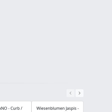
NO - Curb /
Wiesenblumen Jaspis -
BALCANO - F