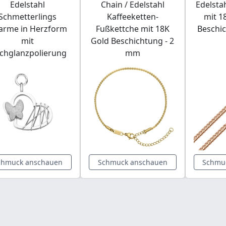
Edelstahl
Chain / Edelstahl
Edelsta
Schmetterlings
Kaffeeketten-
mit 1
arme in Herzform
Fußkettche mit 18K
Beschi
mit
Gold Beschichtung - 2
chglanzpolierung
mm
chmuck anschauen
Schmuck anschauen
Schmu