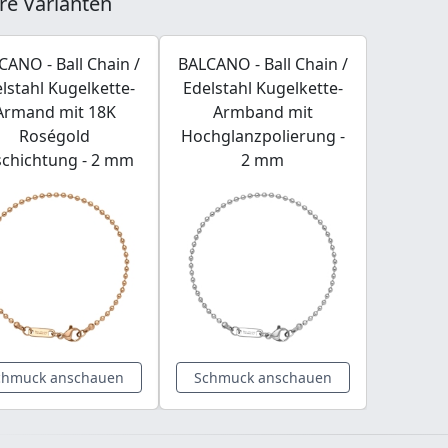
re Varianten
CANO - Ball Chain /
BALCANO - Ball Chain /
lstahl Kugelkette-
Edelstahl Kugelkette-
Armand mit 18K
Armband mit
Roségold
Hochglanzpolierung -
schichtung - 2 mm
2 mm
chmuck anschauen
Schmuck anschauen