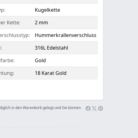
yp:
Kugelkette
er Kette:
2 mm
erschlusstyp:
Hummerkrallenverschluss
:
316L Edelstahl
lfarbe:
Gold
htung:
18 Karat Gold
ediglich in den Warenkorb gelegt und Sie können