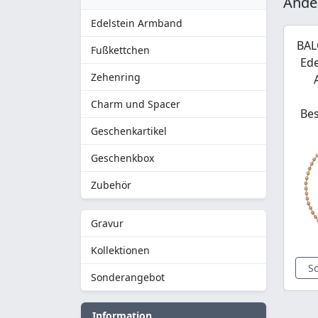
Ande
Edelstein Armband
BAL
Fußkettchen
Ede
Zehenring
Charm und Spacer
Be
Geschenkartikel
Geschenkbox
Zubehör
Gravur
Kollektionen
S
Sonderangebot
Information