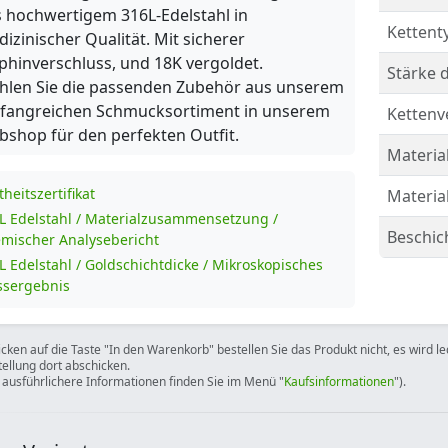
 hochwertigem 316L-Edelstahl in
Kettent
izinischer Qualität. Mit sicherer
phinverschluss, und 18K vergoldet.
Stärke d
hlen Sie die passenden Zubehör aus unserem
fangreichen Schmucksortiment in unserem
Kettenv
shop für den perfekten Outfit.
Material
theitszertifikat
Materia
L Edelstahl / Materialzusammensetzung /
Beschic
mischer Analysebericht
L Edelstahl / Goldschichtdicke / Mikroskopisches
sergebnis
icken auf die Taste "In den Warenkorb" bestellen Sie das Produkt nicht, es wird l
tellung dort abschicken.
 ausführlichere Informationen finden Sie im Menü "
Kaufsinformationen
").