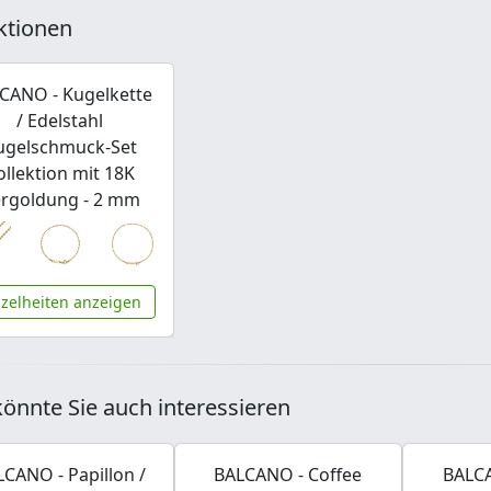
ktionen
CANO - Kugelkette
/ Edelstahl
ugelschmuck-Set
ollektion mit 18K
rgoldung - 2 mm
nzelheiten anzeigen
önnte Sie auch interessieren
CANO - Papillon /
BALCANO - Coffee
BALCA