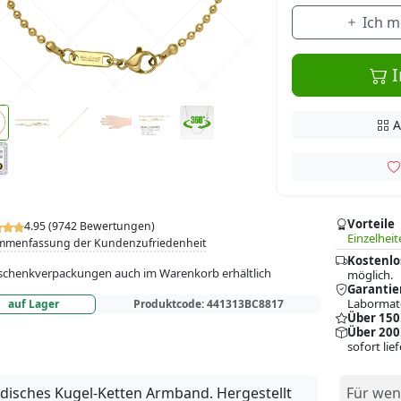
Ich m
I
A
Vorteile
4.95 (9742 Bewertungen)
Einzelheit
mmenfassung der Kundenzufriedenheit
Kostenlo
chenkverpackungen auch im Warenkorb erhältlich
möglich.
Garantie
Labormate
auf Lager
Produktcode:
441313BC8817
Über 150
Über 200
sofort lie
isches Kugel-Ketten Armband. Hergestellt
Für wen