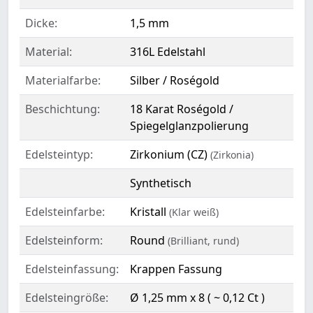
Dicke:
1,5 mm
Material:
316L Edelstahl
Materialfarbe:
Silber / Roségold
Beschichtung:
18 Karat Roségold /
Spiegelglanzpolierung
Edelsteintyp:
Zirkonium (CZ)
(Zirkonia)
Synthetisch
Edelsteinfarbe:
Kristall
(Klar weiß)
Edelsteinform:
Round
(Brilliant, rund)
Edelsteinfassung:
Krappen Fassung
Edelsteingröße:
Ø 1,25 mm x 8 ( ~ 0,12 Ct )