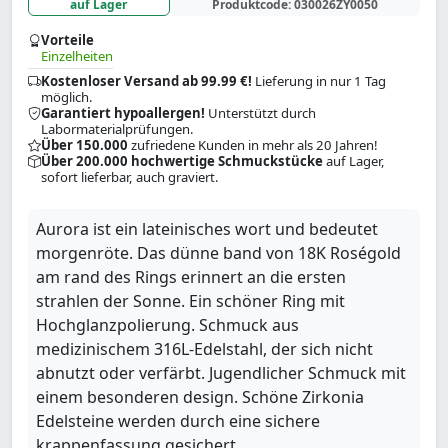
auf Lager
Produktcode:
030026ZY0050
Vorteile
Einzelheiten
Kostenloser Versand ab 99.99 €!
Lieferung in nur 1 Tag
möglich.
Garantiert hypoallergen!
Unterstützt durch
Labormaterialprüfungen.
Über 150.000
zufriedene Kunden in mehr als 20 Jahren!
Über 200.000 hochwertige Schmuckstücke
auf Lager,
sofort lieferbar, auch graviert.
Aurora ist ein lateinisches wort und bedeutet
morgenröte. Das dünne band von 18K Roségold
am rand des Rings erinnert an die ersten
strahlen der Sonne. Ein schöner Ring mit
Hochglanzpolierung. Schmuck aus
medizinischem 316L-Edelstahl, der sich nicht
abnutzt oder verfärbt. Jugendlicher Schmuck mit
einem besonderen design. Schöne Zirkonia
Edelsteine werden durch eine sichere
krappenfassung gesichert.