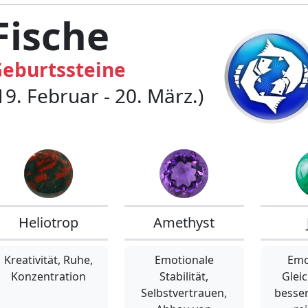
Fische
eburtssteine
19. Februar - 20. März.)
Heliotrop
Amethyst
Kreativität, Ruhe,
Emotionale
Emo
Konzentration
Stabilität,
Glei
Selbstvertrauen,
besse