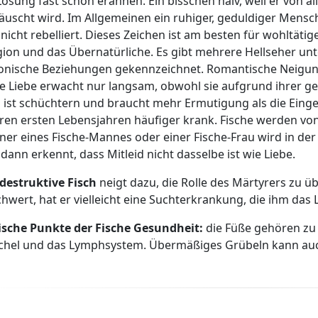
Lösung fast schon erahnen. Ein bisschen naiv, weil er von 
äuscht wird. Im Allgemeinen ein ruhiger, geduldiger Mensch,
nicht rebelliert. Dieses Zeichen ist am besten für wohltätig
gion und das Übernatürliche. Es gibt mehrere Hellseher unte
onische Beziehungen gekennzeichnet. Romantische Neigung.
e Liebe erwacht nur langsam, obwohl sie aufgrund ihrer geis
 ist schüchtern und braucht mehr Ermutigung als die Einge
hren ersten Lebensjahren häufiger krank. Fische werden vo
ner eines Fische-Mannes oder einer Fische-Frau wird in de
dann erkennt, dass Mitleid nicht dasselbe ist wie Liebe.
destruktive Fisch
neigt dazu, die Rolle des Märtyrers zu 
hwert, hat er vielleicht eine Suchterkrankung, die ihm das
ische Punkte der Fische Gesundheit:
die Füße gehören zu 
chel und das Lymphsystem. Übermäßiges Grübeln kann auc