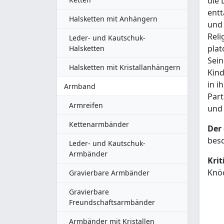
die 
entt
Halsketten mit Anhängern
und 
Reli
Leder- und Kautschuk-
plat
Halsketten
Sein
Halsketten mit Kristallanhängern
Kind
in i
Armband
Part
Armreifen
und 
Kettenarmbänder
Der 
besc
Leder- und Kautschuk-
Armbänder
Krit
Knö
Gravierbare Armbänder
Gravierbare
Freundschaftsarmbänder
Armbänder mit Kristallen