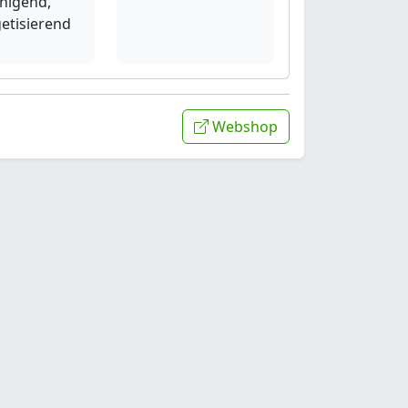
inigend,
etisierend
Webshop