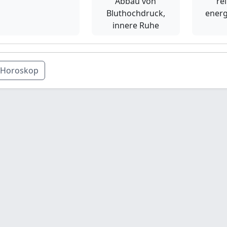
Abbau von
re
Bluthochdruck,
energ
innere Ruhe
Horoskop