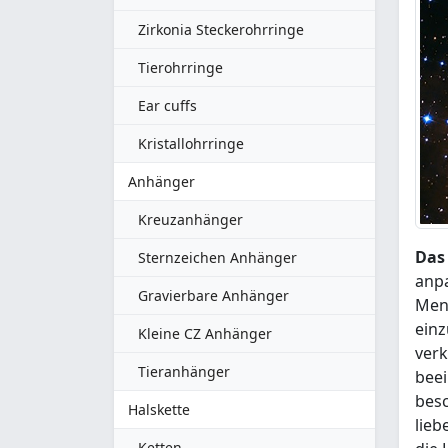
Zirkonia Steckerohrringe
Tierohrringe
Ear cuffs
Kristallohrringe
Anhänger
Kreuzanhänger
Das
Sternzeichen Anhänger
anpa
Gravierbare Anhänger
Mens
einz
Kleine CZ Anhänger
verk
Tieranhänger
beei
besc
Halskette
lieb
Ketten