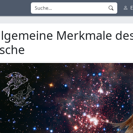
E
llgemeine Merkmale des
ische