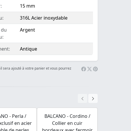
:
15 mm
u:
316L Acier inoxydable
 du
Argent
u:
ent:
Antique
il sera ajouté à votre panier et vous pourrez
NO - Perla /
BALCANO - Cordino /
BALCANO - 
xclusif en acier
Collier en cuir
Boucles d'o
ble de perles
bordeaux avec fermoir
acier inoxy