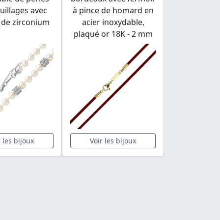
uillages avec
à pince de homard en
plaqué or
 de zirconium
acier inoxydable,
pierres de
plaqué or 18K - 2 mm
r les bijoux
Voir les bijoux
Voir les 