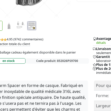
Avantag
4.95 (9742 commentaires)
détails
action totale du client
Livraison
allage cadeau également disponible dans le panier
seulement
Garantit
laboratoir
en stock
Code produit:
852026PS9700
Plus de 
Plus de 2
immédiat
rm Spacer en forme de casque. Fabriqué en
Pour qui
er inoxydable de qualité médicale 316L avec
Forme:
 finition spéciale antiquaire. De haute qualité,
ne s'usera pas et ne ternira pas à l'usage. Les
Largeur
cers permettent d'éviter que les charms et