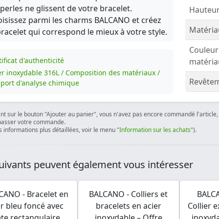
 perles ne glissent de votre bracelet.
Hauteur
isissez parmi les charms BALCANO et créez
Matéria
bracelet qui correspond le mieux à votre style.
Couleur
ificat d'authenticité
matéria
er inoxydable 316L / Composition des matériaux /
Revêtem
port d'analyse chimique
ant sur le bouton "Ajouter au panier", vous n'avez pas encore commandé l'article, 
passer votre commande.
 informations plus détaillées, voir le menu "
Information sur les achats
").
uivants peuvent également vous intéresser
CANO - Bracelet en
BALCANO - Colliers et
BALCA
ir bleu foncé avec
bracelets en acier
Collier e
ête rectangulaire
inoxydable – Offre
inoxyda