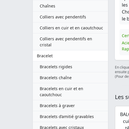
les
Chaînes
Cho
Colliers avec pendentifs
le 
Colliers en cuir et en caoutchouc
Cert
Colliers avec pendentifs en
Aci
cristal
Rap
Bracelet
Bracelets rigides
En cliqu
ensuite 
(Pour des
Bracelets chaîne
Bracelets en cuir et en
caoutchouc
Les s
Bracelets à graver
BAL
Bracelets d’amitié gravables
cu
Bracelets avec cristaux
t