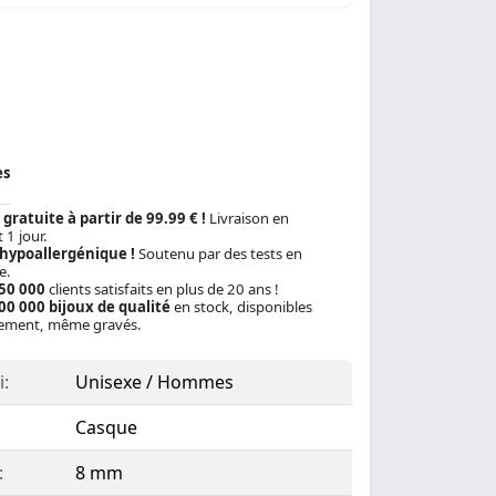
es
 gratuite à partir de 99.99 € !
Livraison en
 1 jour.
 hypoallergénique !
Soutenu par des tests en
e.
150 000
clients satisfaits en plus de 20 ans !
00 000 bijoux de qualité
en stock, disponibles
ement, même gravés.
:
Unisexe / Hommes
Casque
:
8 mm