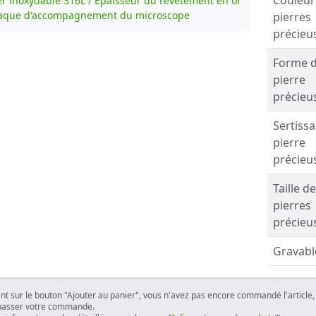
Couleur
er inoxydable 316L / Épaisseur du revêtement en or
laque d'accompagnement du microscope
pierres
précieu
Forme 
pierre
précieu
Sertiss
pierre
précieu
Taille d
pierres
précieu
Gravabl
ant sur le bouton "Ajouter au panier", vous n'avez pas encore commandé l'article, 
passer votre commande.