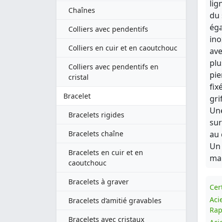
lig
Chaînes
du 
éga
Colliers avec pendentifs
ino
Colliers en cuir et en caoutchouc
ave
plu
Colliers avec pendentifs en
pie
cristal
fix
Bracelet
gri
Une
Bracelets rigides
sur
Bracelets chaîne
au 
Un 
Bracelets en cuir et en
mar
caoutchouc
Bracelets à graver
Cert
Aci
Bracelets d’amitié gravables
Rap
Bracelets avec cristaux