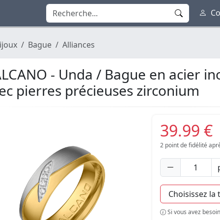
Co
ijoux
Bague
Alliances
LCANO - Unda / Bague en acier in
ec pierres précieuses zirconium
39.99 €
2
point de fidélité ap
Si vous avez besoin 