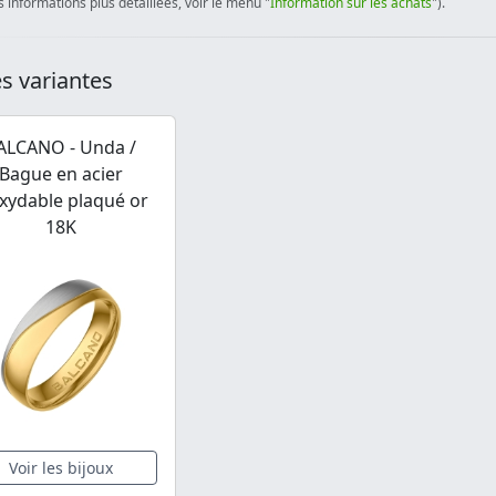
 informations plus détaillées, voir le menu "
Information sur les achats
").
s variantes
ALCANO - Unda /
Bague en acier
xydable plaqué or
18K
Voir les bijoux