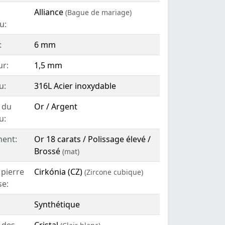
Alliance
(Bague de mariage)
u:
:
6 mm
ur:
1,5 mm
u:
316L Acier inoxydable
 du
Or / Argent
u:
ent:
Or 18 carats / Polissage élevé /
Brossé
(mat)
 pierre
Cirkónia (CZ)
(Zircone cubique)
se:
Synthétique