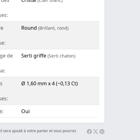
 des
Cristal
(Clair blanc)
ses:
de
Round
(Brillant, rond)
se:
age de
Serti griffe
(Serti chaton)
se:
es
Ø 1,60 mm x 4 (~0,13 Ct)
ses:
e:
Oui
il sera ajouté à votre panier et vous pourrez