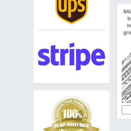
BAL
b
i
gro