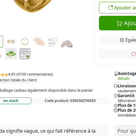
Ajouter a
Ajou
Égale
Avantag
4.95 (9739 commentaires)
détails
action totale du client
Livraison
allage cadeau également disponible dans le panier
seulement
Garantit
laboratoir
en stock
Code produit:
030036ZY0050
Plus de 
Plus de 2
immédiat
a signifie vague, ce qui fait référence à la
Pour qui