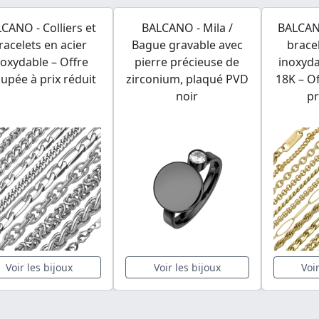
CANO - Colliers et
BALCANO - Mila /
BALCANO
racelets en acier
Bague gravable avec
brace
noxydable – Offre
pierre précieuse de
inoxyda
upée à prix réduit
zirconium, plaqué PVD
18K – O
noir
pr
Voir les bijoux
Voir les bijoux
Voi