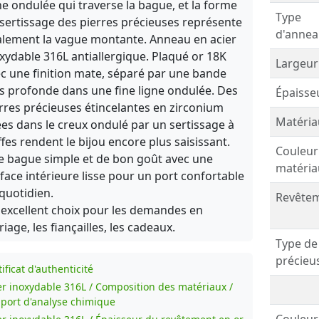
ne ondulée qui traverse la bague, et la forme
Type
sertissage des pierres précieuses représente
d'annea
lement la vague montante. Anneau en acier
xydable 316L antiallergique. Plaqué or 18K
Largeur
c une finition mate, séparé par une bande
s profonde dans une fine ligne ondulée. Des
Épaisse
rres précieuses étincelantes en zirconium
Matéria
ées dans le creux ondulé par un sertissage à
ffes rendent le bijou encore plus saisissant.
Couleur
 bague simple et de bon goût avec une
matéria
face intérieure lisse pour un port confortable
quotidien.
Revêtem
excellent choix pour les demandes en
iage, les fiançailles, les cadeaux.
Type de
précieu
ificat d'authenticité
er inoxydable 316L / Composition des matériaux /
port d'analyse chimique