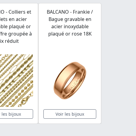
 - Colliers et
BALCANO - Frankie /
BALCANO -
lets en acier
Bague gravable en
Pendentif e
ble plaqué or
acier inoxydable
lame, plaqu
ffre groupée à
plaqué or rose 18K
18
ix réduit
r les bijoux
Voir les bijoux
Voir les 