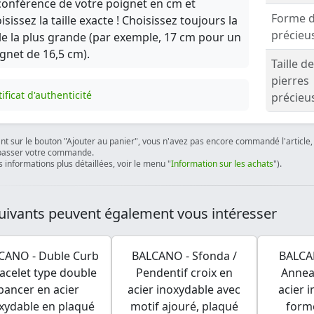
conférence de votre poignet en cm et
Forme d
isissez la taille exacte ! Choisissez toujours la
précieu
lle la plus grande (par exemple, 17 cm pour un
gnet de 16,5 cm).
Taille d
pierres
ificat d'authenticité
précieu
ant sur le bouton "Ajouter au panier", vous n'avez pas encore commandé l'article, 
passer votre commande.
 informations plus détaillées, voir le menu "
Information sur les achats
").
uivants peuvent également vous intéresser
CANO - Duble Curb
BALCANO - Sfonda /
BALCAN
racelet type double
Pendentif croix en
Anneau
pancer en acier
acier inoxydable avec
acier 
xydable en plaqué
motif ajouré, plaqué
forme