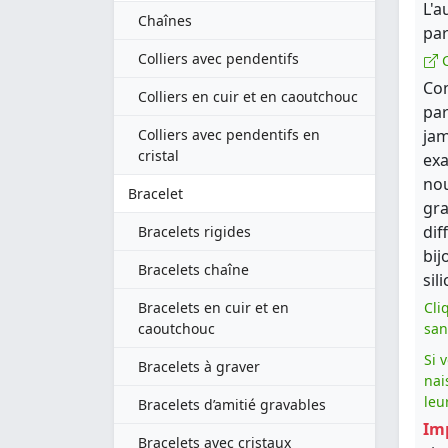
L'a
Chaînes
par
Colliers avec pendentifs
C
Com
Colliers en cuir et en caoutchouc
par
Colliers avec pendentifs en
jam
cristal
exa
nou
Bracelet
gra
dif
Bracelets rigides
bij
Bracelets chaîne
sil
Bracelets en cuir et en
Cli
caoutchouc
san
Si 
Bracelets à graver
nai
leu
Bracelets d’amitié gravables
Im
Bracelets avec cristaux