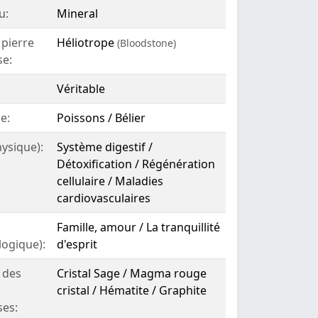
u:
Mineral
 pierre
Héliotrope
(Bloodstone)
se:
Véritable
e:
Poissons / Bélier
hysique):
Système digestif /
Détoxification / Régénération
cellulaire / Maladies
cardiovasculaires
Famille, amour / La tranquillité
logique):
d'esprit
 des
Cristal Sage / Magma rouge
cristal / Hématite / Graphite
ses: