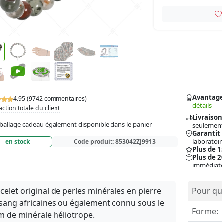
Avantag
4.95 (9742 commentaires)
détails
action totale du client
Livraison
allage cadeau également disponible dans le panier
seulement
Garantit
laboratoir
en stock
Code produit:
853042ZJ9913
Plus de 
Plus de 2
immédiat
celet original de perles minérales en pierre
Pour qui
sang africaines ou également connu sous le
Forme:
 de minérale héliotrope.