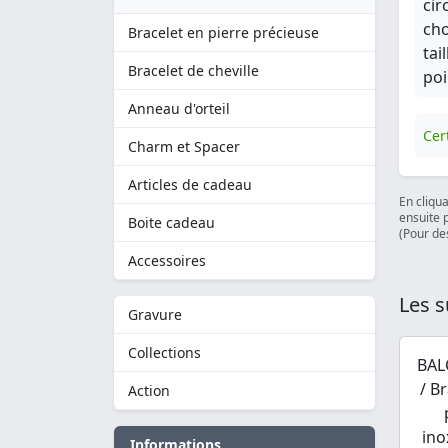
cir
cho
Bracelet en pierre précieuse
tai
Bracelet de cheville
poi
Anneau d'orteil
Cert
Charm et Spacer
Articles de cadeau
En cliqu
ensuite 
Boite cadeau
(Pour des
Accessoires
Les s
Gravure
Collections
BAL
/ B
Action
ino
Informations