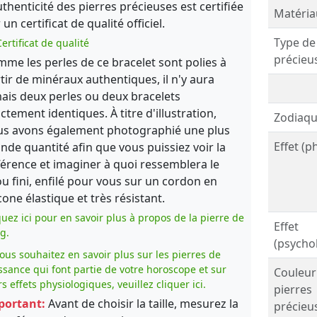
uthenticité des pierres précieuses est certifiée
Matéria
 un certificat de qualité officiel.
Type de
ertificat de qualité
précieu
me les perles de ce bracelet sont polies à
tir de minéraux authentiques, il n'y aura
ais deux perles ou deux bracelets
ctement identiques. À titre d'illustration,
Zodiaqu
s avons également photographié une plus
Effet (p
nde quantité afin que vous puissiez voir la
férence et imaginer à quoi ressemblera le
ou fini, enfilé pour vous sur un cordon en
icone élastique et très résistant.
quez ici pour en savoir plus à propos de la pierre de
Effet
g.
(psycho
vous souhaitez en savoir plus sur les pierres de
ssance qui font partie de votre horoscope et sur
Couleur
rs effets physiologiques, veuillez cliquer ici.
pierres
portant:
Avant de choisir la taille, mesurez la
précieu