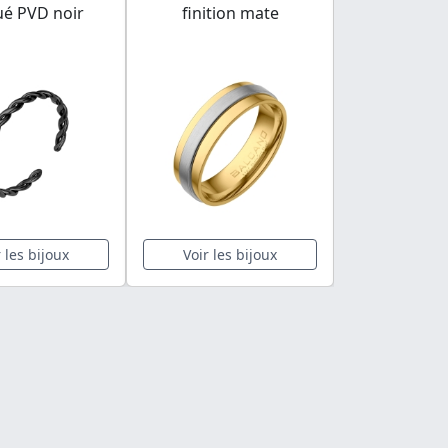
ué PVD noir
finition mate
r les bijoux
Voir les bijoux
Voir les 