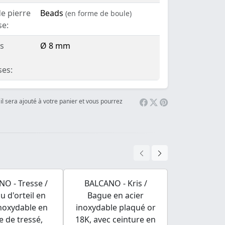
e pierre
Beads
(en forme de boule)
se:
es
Ø 8 mm
ses:
il sera ajouté à votre panier et vous pourrez
O - Tresse /
BALCANO - Kris /
Charm Spa
 d'orteil en
Bague en acier
avec des 
inoxydable en
inoxydable plaqué or
précieu
 de tressé,
18K, avec ceinture en
zirconium