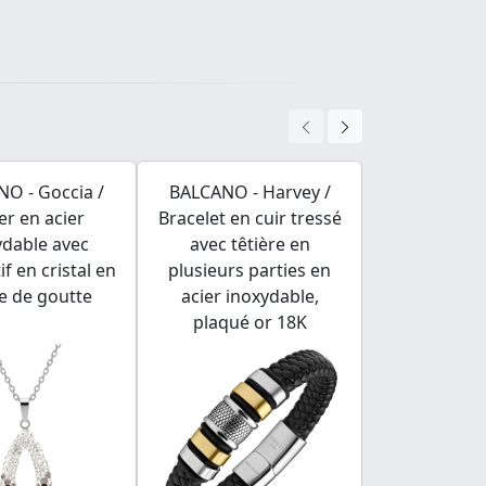
O - Goccia /
BALCANO - Harvey /
BALCANO - B
ier en acier
Bracelet en cuir tressé
cuir borde
ydable avec
avec têtière en
tête recta
f en cristal en
plusieurs parties en
gravable 
e de goutte
acier inoxydable,
inoxyd
plaqué or 18K