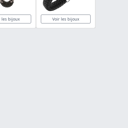
r les bijoux
Voir les bijoux
Voir les 