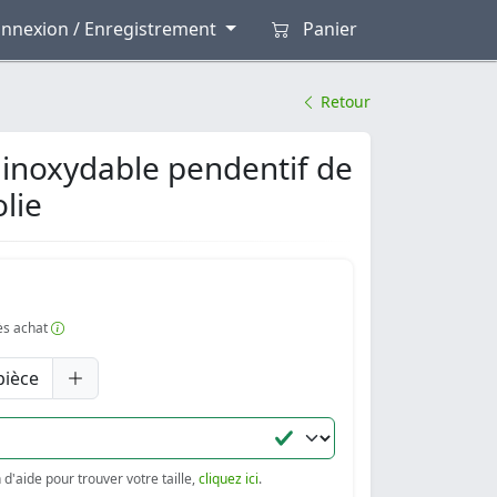
nnexion / Enregistrement
Panier
Retour
r inoxydable pendentif de
lie
rès achat
pièce
d'aide pour trouver votre taille,
cliquez ici
.