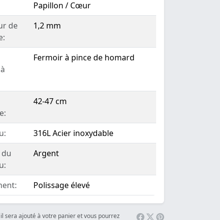
Papillon / Cœur
ur de
1,2 mm
e:
Fermoir à pince de homard
 à
42-47 cm
e:
u:
316L Acier inoxydable
 du
Argent
u:
ent:
Polissage élevé
il sera ajouté à votre panier et vous pourrez