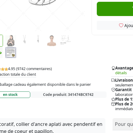
Ajou
Avantag
4.95 (9742 commentaires)
détails
action totale du client
Livraison
allage cadeau également disponible dans le panier
seulement
Garantit
laboratoir
en stock
Code produit:
341474BC9742
Plus de 
Plus de 2
immédiat
oratif, collier d'ancre aplati avec pendentif en
Pour qui
me de coeur et papillon.