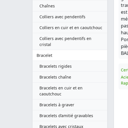
tra
Chaînes
est
Colliers avec pendentifs
méd
pas
Colliers en cuir et en caoutchouc
hau
Colliers avec pendentifs en
Por
cristal
piè
BA
Bracelet
Bracelets rigides
Cert
Bracelets chaîne
Aci
Rap
Bracelets en cuir et en
caoutchouc
Bracelets à graver
Bracelets d’amitié gravables
Bracelets avec cristaux