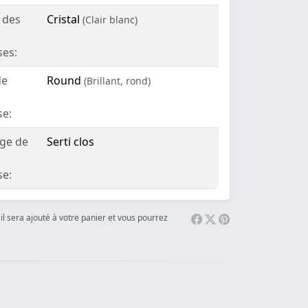
 des
Cristal
(Clair blanc)
ses:
de
Round
(Brillant, rond)
se:
age de
Serti clos
se:
il sera ajouté à votre panier et vous pourrez