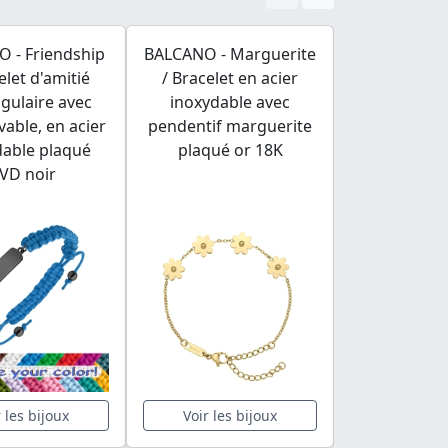
 - Friendship
BALCANO - Marguerite
BALCANO - 
elet d'amitié
/ Bracelet en acier
Boucles d'or
gulaire avec
inoxydable avec
des pierres 
vable, en acier
pendentif marguerite
zirconiu
dable plaqué
plaqué or 18K
hautemen
VD noir
r les bijoux
Voir les bijoux
Voir les 