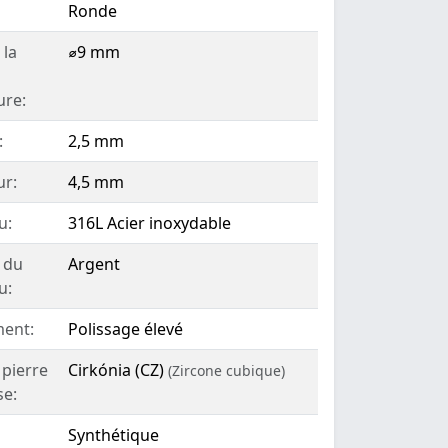
Ronde
 la
⌀9 mm
ure:
:
2,5 mm
ur:
4,5 mm
u:
316L Acier inoxydable
 du
Argent
u:
ent:
Polissage élevé
 pierre
Cirkónia (CZ)
(Zircone cubique)
se:
Synthétique