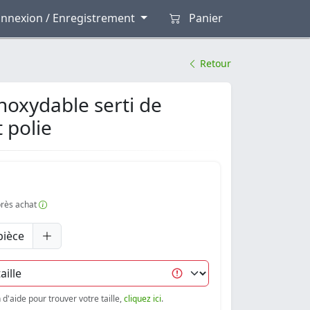
nnexion / Enregistrement
Panier
Retour
noxydable serti de
 polie
après achat
pièce
d'aide pour trouver votre taille,
cliquez ici
.