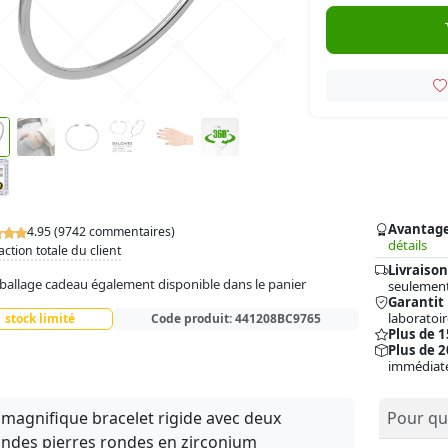
Avantag
4.95 (9742 commentaires)
détails
action totale du client
Livraison
allage cadeau également disponible dans le panier
seulement
Garantit
laboratoir
stock limité
Code produit:
441208BC9765
Plus de 
Plus de 2
immédiat
magnifique bracelet rigide avec deux
Pour qui
ndes pierres rondes en zirconium