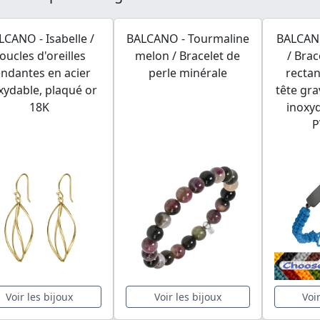
LCANO - Isabelle /
BALCANO - Tourmaline
BALCANO
oucles d'oreilles
melon / Bracelet de
/ Brac
ndantes en acier
perle minérale
rectan
xydable, plaqué or
tête gra
18K
inoxy
P
Voir les bijoux
Voir les bijoux
Voi